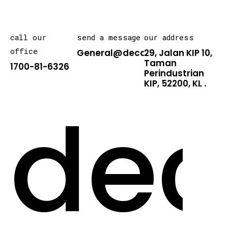
call our
send a message
our address
office
General@decarton.asia
29, Jalan KIP 10,
Taman
1700-81-6326
Perindustrian
KIP, 52200, KL .
dec