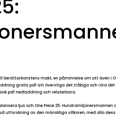
5:
onersmannen
ll berättarkonstens makt, en påminnelse om att även i 
edladdning gratis pdf att överstiga det tråkiga och röra 
bok pdf nedladdning och relaterbara.
lansera ljus och One Piece 25: Hundramiljonersmannen at
l utforskning av den mänskliga villkoren, med alla dess