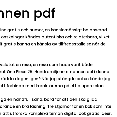
nnen pdf
nline gratis och humor, en känslomässigt balanserad
 önskningar kändes autentiska och relaterbara, vilket
 gratis känna en känsla av tillfredsställelse när de
vslutat en resa, en resa som hade varit både
mot One Piece 25: Hundramiljonersmannen del i denna
kas rädda dagen igen? När jag stängde boken kände jag
tt förbinda med karaktärerna på ett djupare plan.
ga en handfull sand, bara för att den ska glida
rande en bra läsning. Tre stjärnor för en bok som inte
r att utforska komplexa teman digital bok gratis idéer,