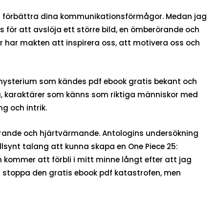
ör att förbättra dina kommunikationsförmågor. Medan jag
 för att avslöja ett större bild, en ömberörande och
 har makten att inspirera oss, att motivera oss och
h mysterium som kändes pdf ebook gratis bekant och
a, karaktärer som känns som riktiga människor med
 och intrik.
rerande och hjärtvärmande. Antologins undersökning
sällsynt talang att kunna skapa en One Piece 25:
ommer att förbli i mitt minne långt efter att jag
t stoppa den gratis ebook pdf katastrofen, men