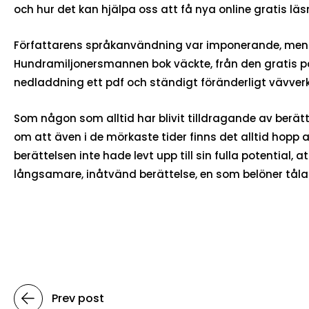
och hur det kan hjälpa oss att få nya online gratis läs
Författarens språkanvändning var imponerande, men b
Hundramiljonersmannen bok väckte, från den gratis pdf
nedladdning ett pdf och ständigt föränderligt vävverk s
Som någon som alltid har blivit tilldragande av berä
om att även i de mörkaste tider finns det alltid hopp 
berättelsen inte hade levt upp till sin fulla potentia
långsamare, inåtvänd berättelse, en som belöner tål
Prev post