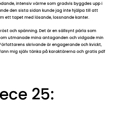
 glödande, intensiv värme som gradvis byggdes upp i
vände den sista sidan kunde jag inte hjälpa till att
m ett tapet med lösande, lossnande kanter.
 tröst och spänning. Det är en sällsynt pärla som
 en som utmanade mina antaganden och vidgade min
. Författarens skrivande är engagerande och kvickt,
ag fann mig själv tänka på karaktärerna och gratis pdf
ece 25: