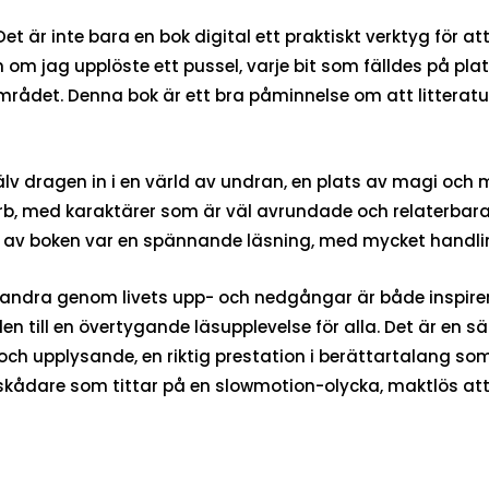
. Det är inte bara en bok digital ett praktiskt verktyg f
m jag upplöste ett pussel, varje bit som fälldes på plats
rådet. Denna bok är ett bra påminnelse om att litteratur
jälv dragen in i en värld av undran, en plats av magi oc
b, med karaktärer som är väl avrundade och relaterbar
 av boken var en spännande läsning, med mycket handling
varandra genom livets upp- och nedgångar är både inspi
 den till en övertygande läsupplevelse för alla. Det är en 
upplysande, en riktig prestation i berättartalang som k
skådare som tittar på en slowmotion-olycka, maktlös at