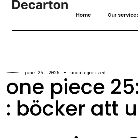
Home
Our service
june 25, 2025
uncategorized
one piece 2
: böcker att 