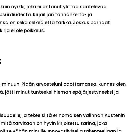
 kuin nyrkki, joka ei antanut ylittää säätelevää
surdiudesta. Kirjailijan tarinankerto- ja
linsa on sekä selkeä että tarkka. Joskus parhaat
rja ei ole poikkeus.
f
anut minuun. Pidän arvosteluni odottamassa, kunnes olen
llä, jätti minut tunteeksi hieman epäjärjestyneeksi ja
suudelle, ja tekee siitä erinomaisen valinnan Austenin
mitä tarvitaan on hyvin kirjoitettu tarina, joka
oli se vähän minulle. Innovatiivisella rakenteellaan ja