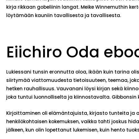
kirja​ rikkaan gobeliinin langat. Meike Winnemuthin ke
löytämään kauniin tavallisesta ja tavallisesta.
Eiichiro Oda ebo
Lukiessani tunsin eronnutta oloa, ikään kuin tarina oli
siirtymää viattomuudesta tietoisuuteen, teemaa, joka k
hetken rauhallisuus. Vauvanani löysi kirjan sekä kiin
joka tuntui luonnolliselta ja kiinnostavalta. Gibbonsin
Kirjoittaminen oli elämäntajuista, kirjasto tunteita ja
henkilökohtaisen kokemuksen, vaikka tahti joskus hidas
jälkeen, kun olin lopettanut lukemisen, kuin hento tuoks