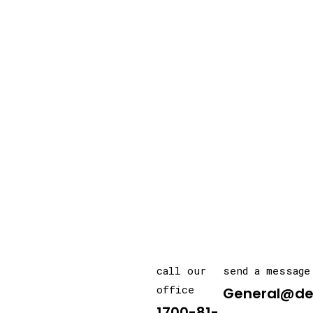
call our
send a message
office
General@de
1700-81-