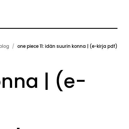
blog
one piece 11: idän suurin konna | (e-kirja pdf)
onna | (e-