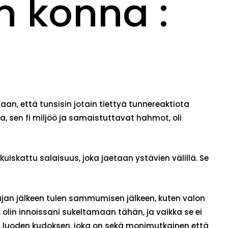
in konna :
jaan, että tunsisin jotain tiettyä tunnereaktiota
, sen fi miljöö ja samaistuttavat hahmot, oli
iskattu salaisuus, joka jaetaan ystävien välillä. Se
n ajan jälkeen tulen sammumisen jälkeen, kuten valon
 olin innoissani sukeltamaan tähän, ja vaikka se ei
itä, luoden kudoksen, joka on sekä monimutkainen että