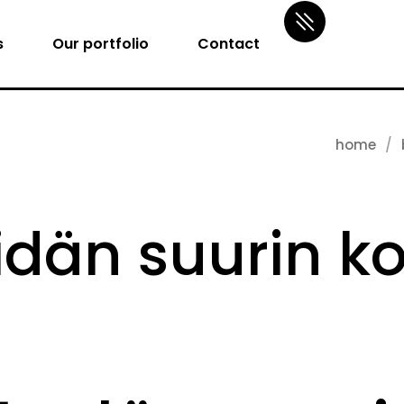
s
Our portfolio
Contact
home
 idän suurin k