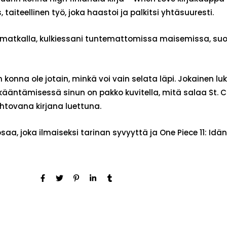
, taiteellinen työ, joka haastoi ja palkitsi yhtäsuuresti.
lisin matkalla, kulkiessani tuntemattomissa maisemissa,
rin konna ole jotain, minkä voi vain selata läpi. Jokaine
kääntämisessä sinun on pakko kuvitella, mitä salaa St. C
htovana kirjana luettuna.
osaa, joka ilmaiseksi tarinan syvyyttä ja One Piece 11: Idä