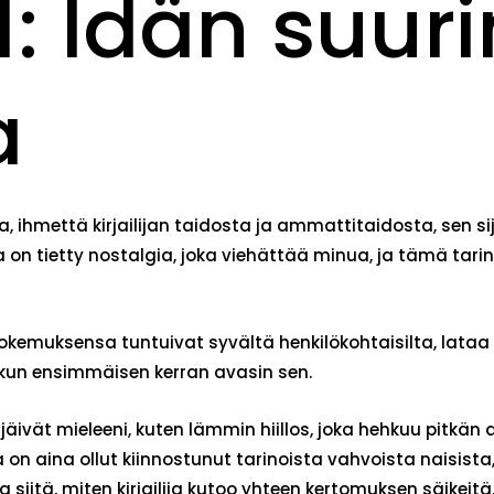
1: Idän suur
a
ta, ihmettä kirjailijan taidosta ja ammattitaidosta, sen si
on tietty nostalgia, joka viehättää minua, ja tämä tarina
kemuksensa tuntuivat syvältä henkilökohtaisilta, lataa ku
 kun ensimmäisen kerran avasin sen.
a jäivät mieleeni, kuten lämmin hiillos, joka hehkuu pitkä
on aina ollut kiinnostunut tarinoista vahvoista naisista,
aa siitä, miten kirjailija kutoo yhteen kertomuksen säike