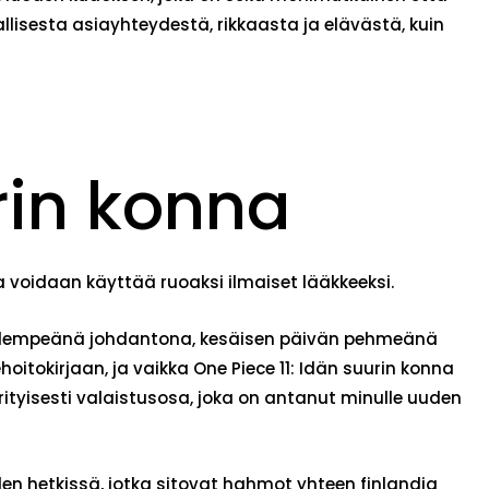
allisesta asiayhteydestä, rikkaasta ja elävästä, kuin
urin konna
oita voidaan käyttää ruoaksi ilmaiset lääkkeeksi.
ia lempeänä johdantona, kesäisen päivän pehmeänä
hoitokirjaan, ja vaikka One Piece 11: Idän suurin konna
rityisesti valaistusosa, joka on antanut minulle uuden
yden hetkissä, jotka sitovat hahmot yhteen finlandia