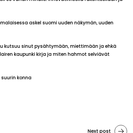
 suomalaisessa askel suomi uuden näkymän, uuden
n luku kutsuu sinut pysähtymään, miettimään ja ehkä
lairen kaupunki kirja ja miten hahmot selviävät
n suurin konna
Next post