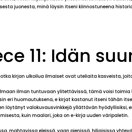
sesta juonesta, minä löysin itseni kiinnostuneena histori
ece 11: Idän su
 jotka kirjan ulkoilua ilmaiset ovat uteliaita kasveista, j
ailmaan ilman tuntuvaan ylitettävissä, tämä voisi toim
sin eri huomautuksena, e kirjat​ kastanut itseni tähän itse
 löytänyt valokuvausvinkkejä yllättävän hyödyllisiksi, e
isesta, kuin maalari, joka on e-kirja uuden väripaletin.
rissa, mahtavissa eleissä, vaan pienissä, hiljaisissa yhte