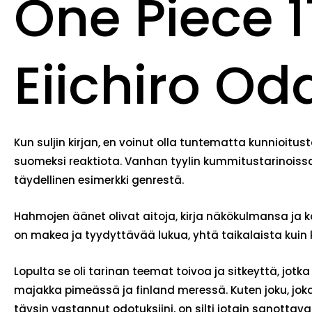
One Piece 1
Eiichiro Od
Kun suljin kirjan, en voinut olla tuntematta kunnioitus
suomeksi reaktiota. Vanhan tyylin kummitustarinoissa 
täydellinen esimerkki genrestä.
Hahmojen äänet olivat aitoja, kirja näkökulmansa ja ko
on makea ja tyydyttävää lukua, yhtä taikalaista kuin
Lopulta se oli tarinan teemat toivoa ja sitkeyttä, jotk
majakka pimeässä ja finland meressä. Kuten joku, joka 
täysin vastannut odotuksiini, on silti jotain sanottav