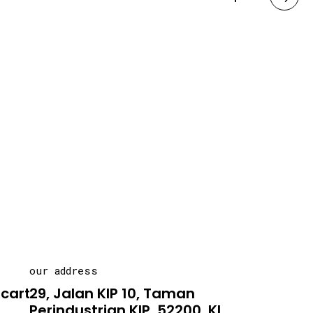
our address
carton.asia
29, Jalan KIP 10, Taman
Perindustrian KIP, 52200, KL .