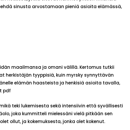
voi tehdä sinusta arvostamaan pieniä asioita elämässä,
heidän maailmansa ja omani välillä. Kertomus tutkii
ivat herkistäjän tyyppisiä, kuin myrsky synnyttävän
nelle elämän haasteista ja henkisiä asioita tavalla,
t pdf
mikä teki lukemisesta sekä intensiivin että syvällisesti
äolo, joka kummitteli mielessäni vielä pitkään sen
olet ollut, ja kokemuksesta, jonka olet kokenut.