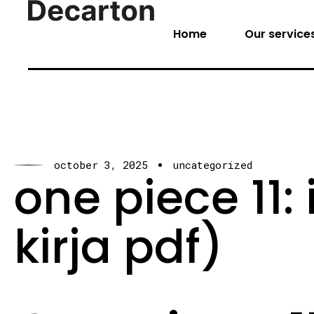
Home
Our service
october 3, 2025
uncategorized
one piece 11:
kirja pdf)