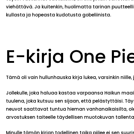
viehättävä. Ja kuitenkin, huolimatta tarinan puutteelli
kullasta ja hopeasta kudotusta gobeliinista.
E-kirja One Pi
Tämä oli vain hullunhauska kirja lukea, varsinkin niille,
Jollekulle, joka haluaa kastaa varpaansa Haikun ma
tuulena, joka kutsuu sen sijaan, että pelästyttäisi. Täy
neuvot saattavat tuntua hieman vanhanaikaisilta, olen
arvostuksen taiteelle täydellisen muotokuvan tallentam
Minulle tämän kirjan todellinen taika piilee ei sen suu