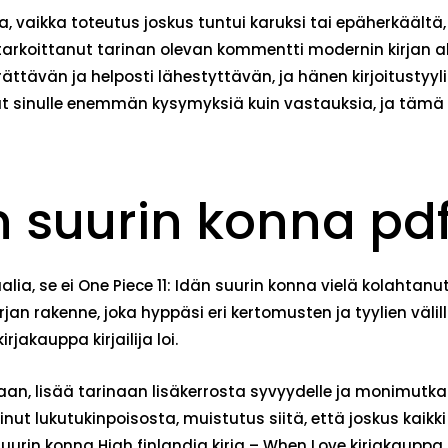
ita, vaikka toteutus joskus tuntui karuksi tai epäherkäältä,
ja tarkoittanut tarinan olevan kommentti modernin kirjan ab
ättävän ja helposti lähestyttävän, ja hänen kirjoitustyy
vät sinulle enemmän kysymyksiä kuin vastauksia, ja tämä ki
n suurin konna pd
iaalia, se ei One Piece 11: Idän suurin konna vielä kolaht
irjan rakenne, joka hyppäsi eri kertomusten ja tyylien väli
jakauppa kirjailija loi.
an, lisää tarinaan lisäkerrosta syvyydelle ja monimutkai
nut lukutukinpoisosta, muistutus siitä, että joskus kaikki 
uurin konna High finlandia kirja​ – When Love kirjakauppa 