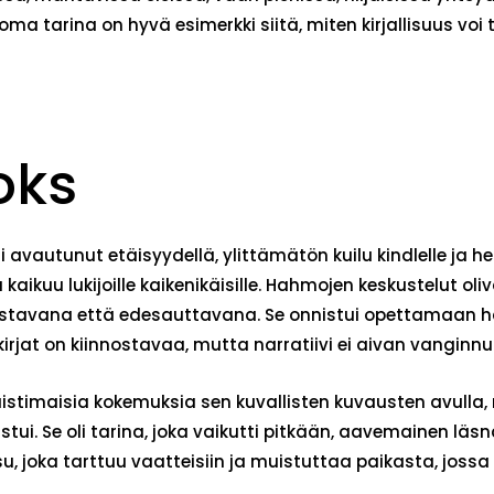
rtoma tarina on hyvä esimerkki siitä, miten kirjallisuus 
oks
si avautunut etäisyydellä, ylittämätön kuilu kindlelle ja 
aikuu lukijoille kaikenikäisille. Hahmojen keskustelut ol
nostavana että edesauttavana. Se onnistui opettamaan hä
 kirjat on kiinnostavaa, mutta narratiivi ei aivan vanginnu
 aistimaisia kokemuksia sen kuvallisten kuvausten avulla, 
tui. Se oli tarina, joka vaikutti pitkään, aavemainen läsn
u, joka tarttuu vaatteisiin ja muistuttaa paikasta, jossa 