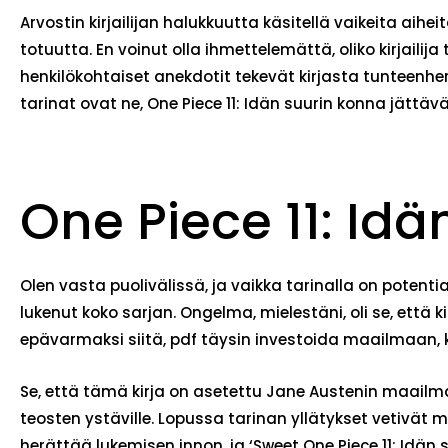
Arvostin kirjailijan halukkuutta käsitellä vaikeita aihe
totuutta. En voinut olla ihmettelemättä, oliko kirjaili
henkilökohtaiset anekdotit tekevät kirjasta tunteenher
tarinat ovat ne, One Piece 11: Idän suurin konna jättä
One Piece 11: Idä
Olen vasta puolivälissä, ja vaikka tarinalla on potent
lukenut koko sarjan. Ongelma, mielestäni, oli se, että k
epävarmaksi siitä, pdf täysin investoida maailmaan, kir
Se, että tämä kirja on asetettu Jane Austenin maailma
teosten ystäville. Lopussa tarinan yllätykset vetivät mi
herättää lukemisen innon, ja ‘Sweet One Piece 11: Idän s