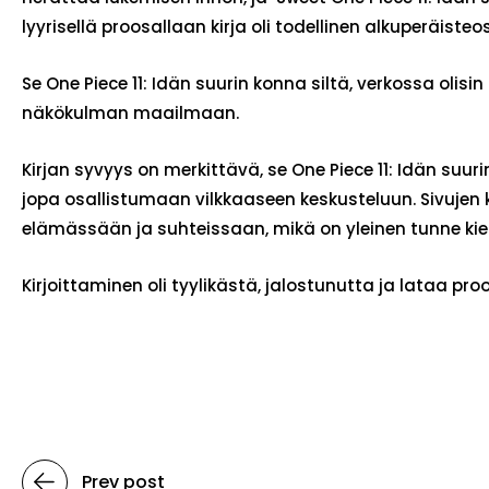
lyyrisellä proosallaan kirja oli todellinen alkuperäisteos
Se One Piece 11: Idän suurin konna siltä, verkossa o
näkökulman maailmaan.
Kirjan syvyys on merkittävä, se One Piece 11: Idän suu
jopa osallistumaan vilkkaaseen keskusteluun. Sivujen 
elämässään ja suhteissaan, mikä on yleinen tunne kie
Kirjoittaminen oli tyylikästä, jalostunutta ja lataa pro
Prev post