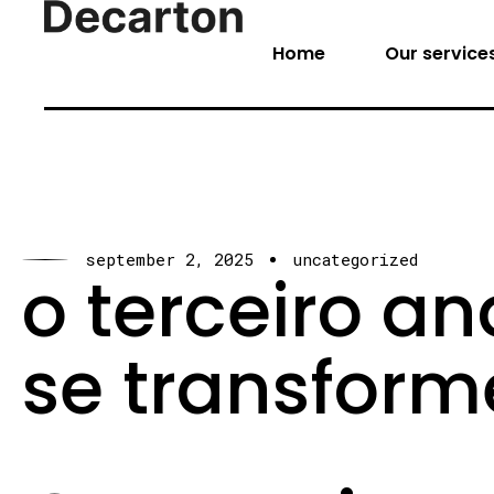
Home
Our service
september 2, 2025
uncategorized
o terceiro an
se transform