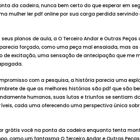
ponta da cadeira, nunca bem certo do que esperar em se
mulher ler pdf online por sua carga perdida servindo c
seus planos de aula, a O Terceiro Andar e Outras Peças
o parecia forçado, como uma peça mal ensaiada, mas as
nso de excitação, uma sensação de antecipação que me m
 apagada.
 compromisso com a pesquisa, a história parecia uma ex
mbrete de que as melhores histórias são pdf que são 
ndamente humanos, suas lutas e triunfos se sentiam do
ríveis, cada uma oferecendo uma perspectiva única sobre
ixar grátis você na ponta da cadeira enquanto tenta mon
tempo, como um fantasma O Terceiro Andar e Outras Peç