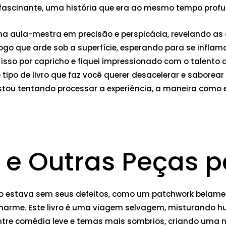
 fascinante, uma história que era ao mesmo tempo pro
 uma aula-mestra em precisão e perspicácia, revelando 
fogo que arde sob a superfície, esperando para se inflam
isso por capricho e fiquei impressionado com o talento 
 tipo de livro que faz você querer desacelerar e saborea
a estou tentando processar a experiência, a maneira com
 e Outras Peças p
não estava sem seus defeitos, como um patchwork belame
arme. Este livro é uma viagem selvagem, misturando h
entre comédia leve e temas mais sombrios, criando uma n