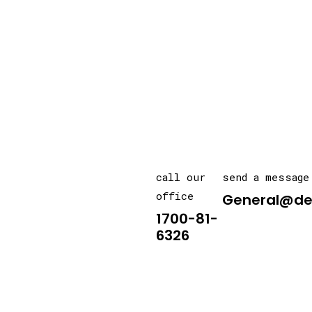
call our
send a message
office
General@de
1700-81-
6326