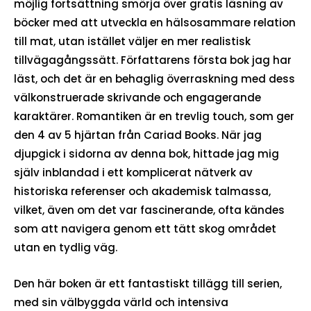
möjlig fortsättning smörja över gratis läsning av
böcker med att utveckla en hälsosammare relation
till mat, utan istället väljer en mer realistisk
tillvägagångssätt. Författarens första bok jag har
läst, och det är en behaglig överraskning med dess
välkonstruerade skrivande och engagerande
karaktärer. Romantiken är en trevlig touch, som ger
den 4 av 5 hjärtan från Cariad Books. När jag
djupgick i sidorna av denna bok, hittade jag mig
själv inblandad i ett komplicerat nätverk av
historiska referenser och akademisk talmassa,
vilket, även om det var fascinerande, ofta kändes
som att navigera genom ett tätt skog området
utan en tydlig väg.
Den här boken är ett fantastiskt tillägg till serien,
med sin välbyggda värld och intensiva