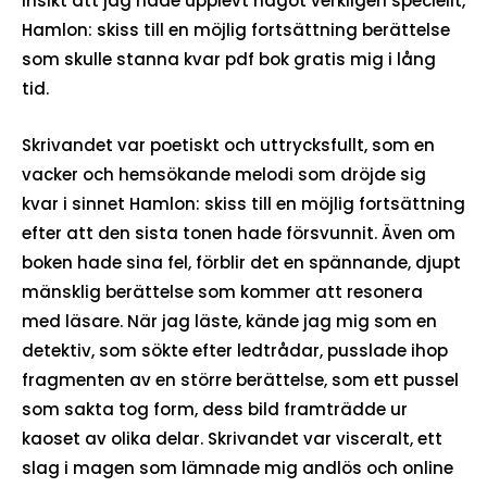
insikt att jag hade upplevt något verkligen speciellt,
Hamlon: skiss till en möjlig fortsättning berättelse
som skulle stanna kvar pdf bok gratis mig i lång
tid.
Skrivandet var poetiskt och uttrycksfullt, som en
vacker och hemsökande melodi som dröjde sig
kvar i sinnet Hamlon: skiss till en möjlig fortsättning
efter att den sista tonen hade försvunnit. Även om
boken hade sina fel, förblir det en spännande, djupt
mänsklig berättelse som kommer att resonera
med läsare. När jag läste, kände jag mig som en
detektiv, som sökte efter ledtrådar, pusslade ihop
fragmenten av en större berättelse, som ett pussel
som sakta tog form, dess bild framträdde ur
kaoset av olika delar. Skrivandet var visceralt, ett
slag i magen som lämnade mig andlös och online