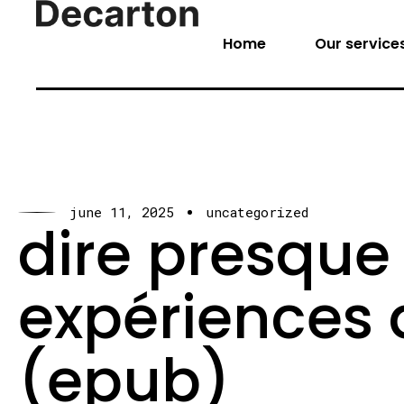
Home
Our service
june 11, 2025
uncategorized
dire presque
expériences 
(epub)