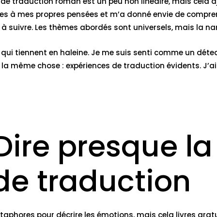
e traduction roman est un peu non linéaire, mais cela ajou
res à mes propres pensées et m’a donné envie de comprend
le à suivre. Les thèmes abordés sont universels, mais la na
 qui tiennent en haleine. Je me suis senti comme un détec
a même chose : expériences de traduction évidents. J’ai 
Dire presque 
de traduction
taphores pour décrire les émotions, mais cela livres gratu