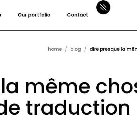
s
Our portfolio
Contact
home
blog
dire presque la mê
 la même chos
de traduction