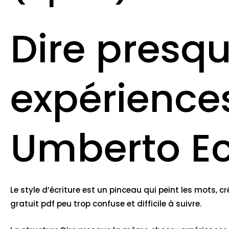
Dire presq
expériences
Umberto E
Le style d’écriture est un pinceau qui peint les mots, 
gratuit pdf peu trop confuse et difficile à suivre.