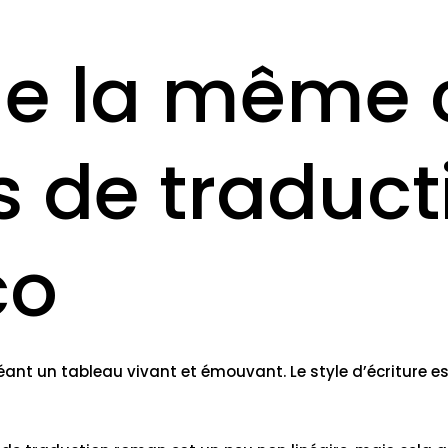
ue la même 
 de traduct
co
créant un tableau vivant et émouvant. Le style d’écriture e