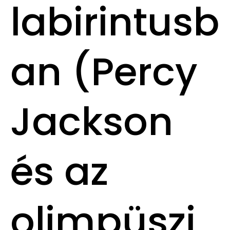
labirintusb
an (Percy
Jackson
és az
olimpüszi