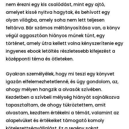
nem érezni egy kis csalódást, mint egy ajtó,
amelyet kissé nyitva hagytak, és behívott egy
olyan világba, amely soha nem lett teljesen
feltárva. Bár számos méltányosítása van, a könyv
végül aggasztóan hiányos műnek tűnt, egy
történet, amely útra kellett volna kényszerítenie egy
ingyenes ebook letöltés részletesebb kifejezést a
középponti téma és ötleteken.
Gyakran személyélek, hogy mi teszi egy könyvet
igazán elfelemezhetetlenné, és úgy gondolom, az,
ahogy mélyen hangzik a olvasók szívében.
Kezdetben a szívbeli mélység hiányát sajnálkozva
tapasztaltam, de ahogy tükröztettem, amit
olvastam, kezdtem értékelni a témát, valamint az
alapelvüket és értékeiket támogató komoly
kötelezettségvállalást. Ez a regény sokat