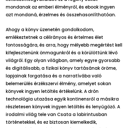
mondanak az emberi élményről, és ebook ingyen
azt mondaná, érzelmes és összehasonlíthatóan.
Ahogy a könyv üzenetén gondolkodom,
emlékeztetnek a célirányos és értelmes élet
fontosságára, és arra, hogy mélyebb megértést kell
kifejlesztenünk önmagunkról és a körülöttünk lévő
világról. Egy olyan világban, amely egyre gyorsabb
és digitálisabb, a fizikai könyv tartásának öröme,
lapjainak forgatása és a narratívába való
belemerülés érzékszervi élmény, amelyet sokan
könyvek ingyen letöltés értékelünk. A drón
technológia utazása egyik kontinensről a másikra
részletesen könyvek ingyen letöltés és lenyűgöző. A
irodalmi világ tele van Csata a labirintusban
történetekkel, és ez biztosan kiemelkedik,