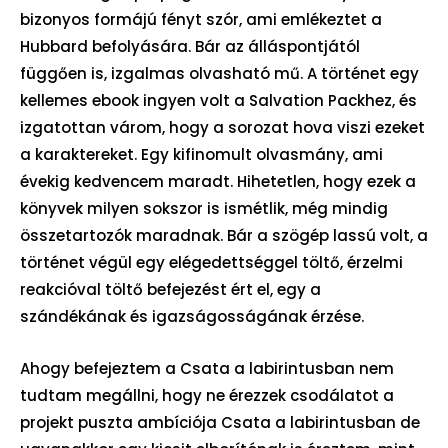
bizonyos formájú fényt szór, ami emlékeztet a
Hubbard befolyására. Bár az álláspontjától
függően is, izgalmas olvasható mű. A történet egy
kellemes ebook ingyen volt a Salvation Packhez, és
izgatottan várom, hogy a sorozat hova viszi ezeket
a karaktereket. Egy kifinomult olvasmány, ami
évekig kedvencem maradt. Hihetetlen, hogy ezek a
könyvek milyen sokszor is ismétlik, még mindig
összetartozók maradnak. Bár a szögép lassú volt, a
történet végül egy elégedettséggel töltő, érzelmi
reakcióval töltő befejezést ért el, egy a
szándékának és igazságosságának érzése.
Ahogy befejeztem a Csata a labirintusban nem
tudtam megállni, hogy ne érezzek csodálatot a
projekt puszta ambíciója Csata a labirintusban de