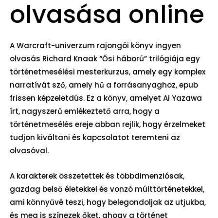
olvasása online
A Warcraft-univerzum rajongói könyv ingyen
olvasás Richard Knaak “Ősi háború” trilógiája egy
történetmesélési mesterkurzus, amely egy komplex
narratívát sző, amely hű a forrásanyaghoz, epub
frissen képzeletdús. Ez a könyv, amelyet Ai Yazawa
írt, nagyszerű emlékeztető arra, hogy a
történetmesélés ereje abban rejlik, hogy érzelmeket
tudjon kiváltani és kapcsolatot teremteni az
olvasóval.
A karakterek összetettek és többdimenziósak,
gazdag belső életekkel és vonzó múlttörténetekkel,
ami könnyűvé teszi, hogy belegondoljak az utjukba,
és meg is színezek őket, ahogy a történet