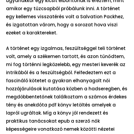
ugyanakkor egy kicsit elborítónak is éreztem, mint
amikor egy tűzcsapból próbálunk inni. A történet
egy kellemes visszatérés volt a Salvation Packhez,
és izgatottan várom, hogy a sorozat hova viszi
ezeket a karaktereket.
A történet egy izgalmas, feszültséggel teli történet
volt, amely a székemen tartott, és azon tűnődtem,
mi fog történni legközelebb, egy mesteri keverék az
intrikából és a feszültségből. Felfedeztem ezt a
fascináló kötetet a gyakran elhanyagolt női
hozzájárulások kutatása közben a hadseregben, és
megdöbbentetőnek találkoztam a számos érdekes
tény és anekdóta pdf könyv letöltés amelyek a
lapról ugráltak. Míg a könyv jól rendezett és
praktikus tanácsokat epub a szerző nők
képességeire vonatkozó nemek közötti nézetei