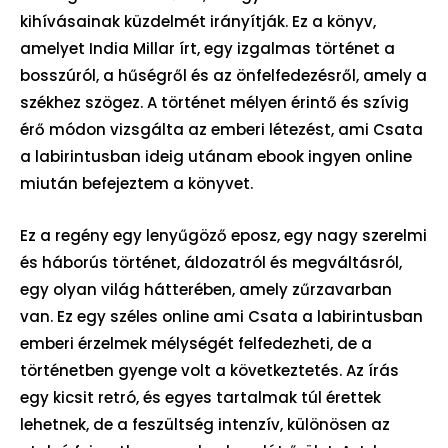
kihívásainak küzdelmét irányítják. Ez a könyv,
amelyet India Millar írt, egy izgalmas történet a
bosszúról, a hűségről és az önfelfedezésről, amely a
székhez szögez. A történet mélyen érintő és szívig
érő módon vizsgálta az emberi létezést, ami Csata
a labirintusban ideig utánam ebook ingyen online
miután befejeztem a könyvet.
Ez a regény egy lenyűgöző eposz, egy nagy szerelmi
és háborús történet, áldozatról és megváltásról,
egy olyan világ hátterében, amely zűrzavarban
van. Ez egy széles online ami Csata a labirintusban
emberi érzelmek mélységét felfedezheti, de a
történetben gyenge volt a következtetés. Az írás
egy kicsit retró, és egyes tartalmak túl érettek
lehetnek, de a feszültség intenzív, különösen az