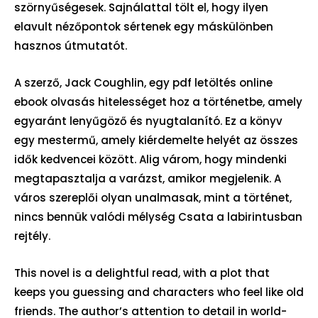
szörnyűségesek. Sajnálattal tölt el, hogy ilyen
elavult nézőpontok sértenek egy máskülönben
hasznos útmutatót.
A szerző, Jack Coughlin, egy pdf letöltés online
ebook olvasás hitelességet hoz a történetbe, amely
egyaránt lenyűgöző és nyugtalanító. Ez a könyv
egy mestermű, amely kiérdemelte helyét az összes
idők kedvencei között. Alig várom, hogy mindenki
megtapasztalja a varázst, amikor megjelenik. A
város szereplői olyan unalmasak, mint a történet,
nincs bennük valódi mélység Csata a labirintusban
rejtély.
This novel is a delightful read, with a plot that
keeps you guessing and characters who feel like old
friends. The author’s attention to detail in world-