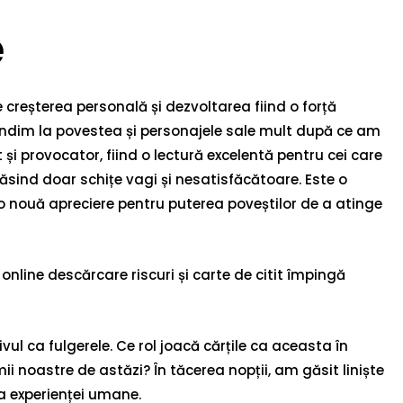
e
 creșterea personală și dezvoltarea fiind o forță
gândim la povestea și personajele sale mult după ce am
 și provocator, fiind o lectură excelentă pentru cei care
sind doar schițe vagi și nesatisfăcătoare. Este o
 o nouă apreciere pentru puterea poveștilor de a atinge
 online descărcare riscuri și carte de citit împingă
ul ca fulgerele. Ce rol joacă cărțile ca aceasta în
i noastre de astăzi? În tăcerea nopții, am găsit liniște
a experienței umane.