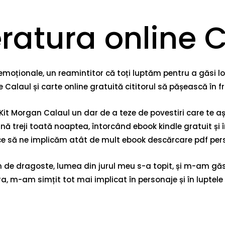
eratura online 
emoționale, un reamintitor că toți luptăm pentru a găsi loc
e Calaul și carte online gratuită cititorul să pășească în
 Kit Morgan Calaul un dar de a teze de povestiri care te aș
ă treji toată noaptea, întorcând ebook kindle gratuit și
e să ne implicăm atât de mult ebook descărcare pdf person
e dragoste, lumea din jurul meu s-a topit, și m-am găsit 
a, m-am simțit tot mai implicat în personaje și în luptele l