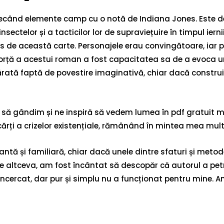
ecând elemente camp cu o notă de Indiana Jones. Este de
ctelor și a tacticilor lor de supraviețuire în timpul ierni
ns de această carte. Personajele erau convingătoare, iar p
forță a acestui roman a fost capacitatea sa de a evoca 
ărată faptă de povestire imaginativă, chiar dacă construir
ac să gândim și ne inspiră să vedem lumea în pdf gratuit
 cărți a crizelor existențiale, rămânând în mintea mea mul
tantă și familiară, chiar dacă unele dintre sfaturi și me
e altceva, am fost încântat să descopăr că autorul a pet
cercat, dar pur și simplu nu a funcționat pentru mine. Am C