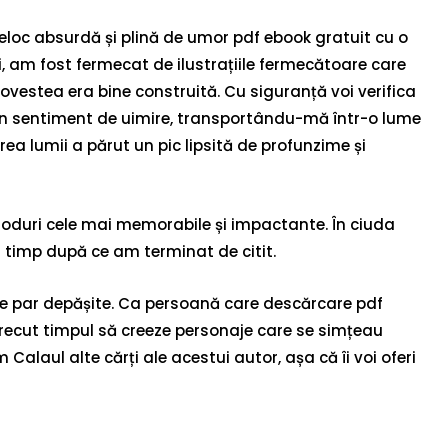
loc absurdă și plină de umor pdf ebook gratuit cu o
i, am fost fermecat de ilustrațiile fermecătoare care
ovestea era bine construită. Cu siguranță voi verifica
un sentiment de uimire, transportându-mă într-o lume
ea lumii a părut un pic lipsită de profunzime și
 moduri cele mai memorabile și impactante. În ciuda
t timp după ce am terminat de citit.
tode par depășite. Ca persoană care descărcare pdf
recut timpul să creeze personaje care se simțeau
alaul alte cărți ale acestui autor, așa că îi voi oferi