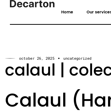
Home
Our service
october 26, 2025
uncategorized
calaul | cole
Calaul (Har