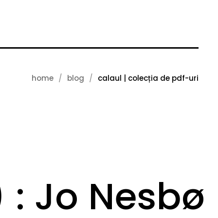
home
blog
calaul | colecția de pdf-uri
) : Jo Nesbø