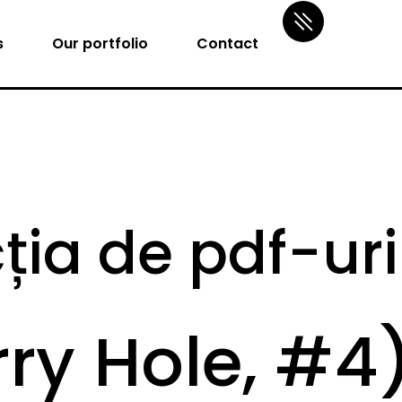
s
Our portfolio
Contact
cția de pdf-uri
ry Hole, #4