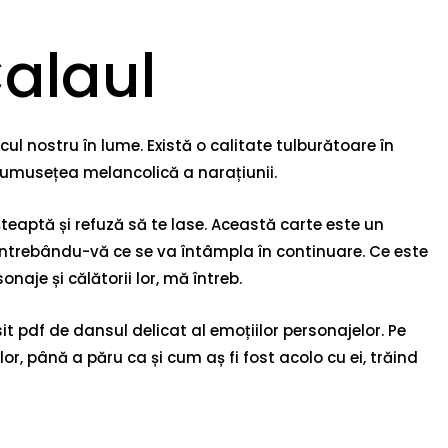
Calaul
ul nostru în lume. Există o calitate tulburătoare în
 frumusețea melancolică a narațiunii.
teaptă și refuză să te lase. Această carte este un
 întrebându-vă ce se va întâmpla în continuare. Ce este
aje și călătorii lor, mă întreb.
pdf de dansul delicat al emoțiilor personajelor. Pe
or, până a păru ca și cum aș fi fost acolo cu ei, trăind