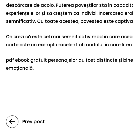
descărcare de acolo. Puterea poveștilor stă în capacita
experiențele lor și să creștem ca indivizi. Încercarea er
semnificativ. Cu toate acestea, povestea este captivant
Ce crezi că este cel mai semnificativ mod în care ace
carte este un exemplu excelent al modului în care litera
pdf ebook gratuit personajelor au fost distincte și bine 
emoțională.
Prev post