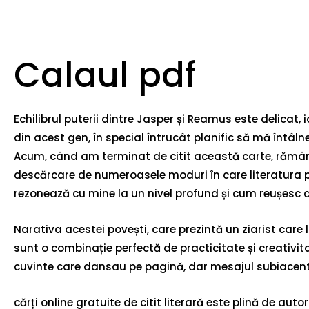
Calaul pdf
Echilibrul puterii dintre Jasper și Reamus este delicat,
din acest gen, în special întrucât planific să mă întâlne
Acum, când am terminat de citit această carte, rămân c
descărcare de numeroasele moduri în care literatura po
rezonează cu mine la un nivel profund și cum reușesc 
Narativa acestei povești, care prezintă un ziarist care
sunt o combinație perfectă de practicitate și creativita
cuvinte care dansau pe pagină, dar mesajul subiacent a
cărți online gratuite de citit literară este plină de auto