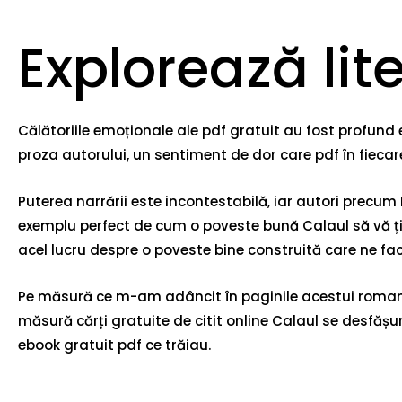
Explorează lit
Călătoriile emoționale ale pdf gratuit au fost profund 
proza autorului, un sentiment de dor care pdf în fiecar
Puterea narrării este incontestabilă, iar autori precum
exemplu perfect de cum o poveste bună Calaul să vă țin
acel lucru despre o poveste bine construită care ne fac
Pe măsură ce m-am adâncit în paginile acestui roman d
măsură cărți gratuite de citit online Calaul se desfășur
ebook gratuit pdf ce trăiau.