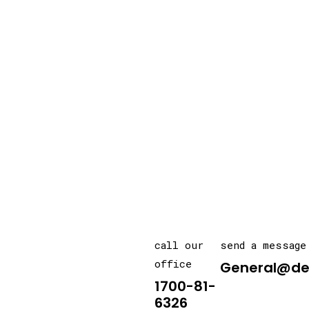
call our
send a message
office
General@de
1700-81-
6326