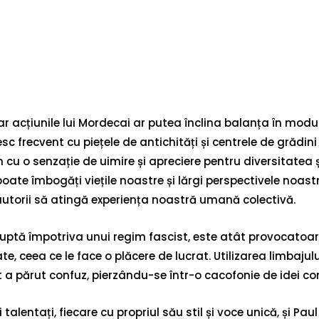
 iar acțiunile lui Mordecai ar putea înclina balanța în mod
sc frecvent cu piețele de antichități și centrele de grădini
u o senzație de uimire și apreciere pentru diversitatea și
ate îmbogăți viețile noastre și lărgi perspectivele noast
autorii să atingă experiența noastră umană colectivă.
 luptă împotriva unui regim fascist, este atât provocatoare
te, ceea ce le face o plăcere de lucrat. Utilizarea limbaju
 părut confuz, pierzându-se într-o cacofonie de idei con
ri talentați, fiecare cu propriul său stil și voce unică, și 