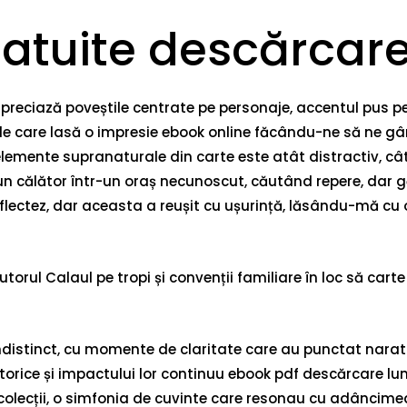
ratuite descărcar
 apreciază poveștile centrate pe personaje, accentul pus pe
cele care lasă o impresie ebook online făcându-ne să ne 
 elemente supranaturale din carte este atât distractiv, cât
n călător într-un oraș necunoscut, căutând repere, dar gă
eflectez, dar aceasta a reușit cu ușurință, lăsându-mă cu
orul Calaul pe tropi și convenții familiare în loc să carte
ndistinct, cu momente de claritate care au punctat narativ
rice și impactului lor continuu ebook pdf descărcare lumi
 colecții, o simfonia de cuvinte care resonau cu adâncime