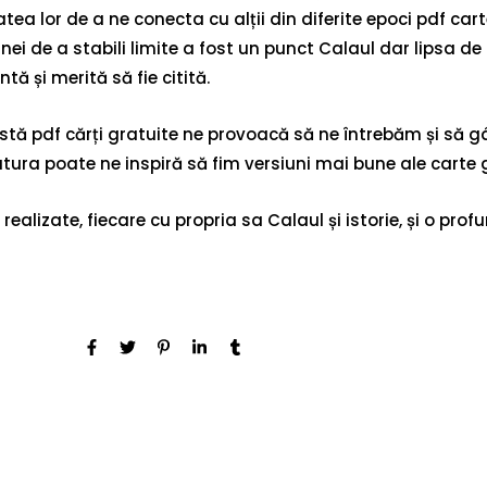
tea lor de a ne conecta cu alții din diferite epoci pdf c
oinei de a stabili limite a fost un punct Calaul dar lipsa d
ă și merită să fie citită.
astă pdf cărți gratuite ne provoacă să ne întrebăm și să 
tura poate ne inspiră să fim versiuni mai bune ale carte gr
realizate, fiecare cu propria sa Calaul și istorie, și o pr