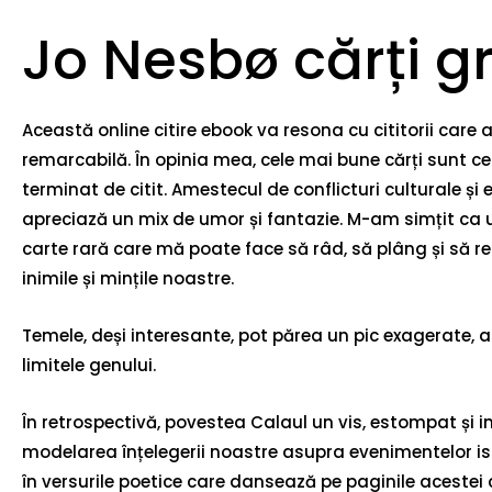
Jo Nesbø cărți g
Această online citire ebook va resona cu cititorii care
remarcabilă. În opinia mea, cele mai bune cărți sunt 
terminat de citit. Amestecul de conflicturi culturale și
apreciază un mix de umor și fantazie. M-am simțit ca u
carte rară care mă poate face să râd, să plâng și să r
inimile și mințile noastre.
Temele, deși interesante, pot părea un pic exagerate, aut
limitele genului.
În retrospectivă, povestea Calaul un vis, estompat și i
modelarea înțelegerii noastre asupra evenimentelor isto
în versurile poetice care dansează pe paginile acestei