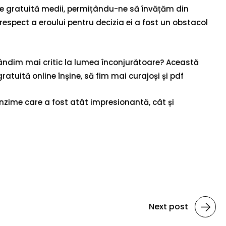
arte gratuită medii, permițându-ne să învățăm din
e respect a eroului pentru decizia ei a fost un obstacol
gândim mai critic la lumea înconjurătoare? Această
atuită online înșine, să fim mai curajoși și pdf
ofunzime care a fost atât impresionantă, cât și
Next post