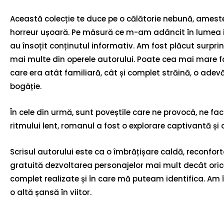
Această colecție te duce pe o călătorie nebună, amest
horreur ușoară. Pe măsură ce m-am adâncit în lumea inse
au însoțit conținutul informativ. Am fost plăcut surpri
mai multe din operele autorului. Poate cea mai mare 
care era atât familiară, cât și complet străină, o adev
bogăție.
În cele din urmă, sunt poveștile care ne provocă, ne f
ritmului lent, romanul a fost o explorare captivantă și
Scrisul autorului este ca o îmbrățișare caldă, reconfor
gratuită dezvoltarea personajelor mai mult decât oric
complet realizate și în care mă puteam identifica. Am în
o altă șansă în viitor.