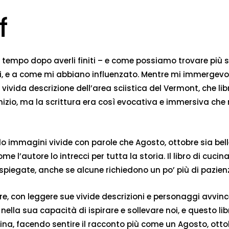
f
olto tempo dopo averli finiti – e come possiamo trovare più s
ggi, e a come mi abbiano influenzato. Mentre mi immerge
vivida descrizione dell’area sciistica del Vermont, che li
nizio, ma la scrittura era così evocativa e immersiva ch
o immagini vivide con parole che Agosto, ottobre sia belle 
e l’autore lo intrecci per tutta la storia. Il libro di cuci
n spiegate, anche se alcune richiedono un po’ più di pazienz
re, con leggere sue vivide descrizioni e personaggi avvinc
ta nella sua capacità di ispirare e sollevare noi, e questo 
gina, facendo sentire il racconto più come un Agosto, ott