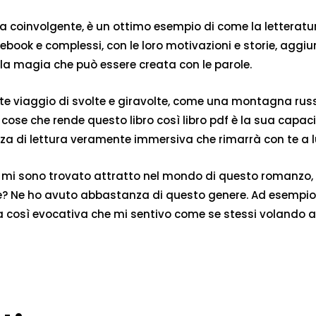
ama coinvolgente, è un ottimo esempio di come la letteratu
book e complessi, con le loro motivazioni e storie, aggiun
 la magia che può essere creata con le parole.
te viaggio di svolte e giravolte, come una montagna russ
 cose che rende questo libro così libro pdf è la sua capac
za di lettura veramente immersiva che rimarrà con te a lun
o, mi sono trovato attratto nel mondo di questo romanzo
e? Ne ho avuto abbastanza di questo genere. Ad esempio, l
sa così evocativa che mi sentivo come se stessi volando att