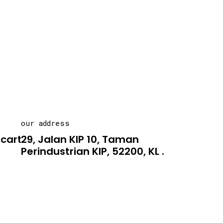
our address
carton.asia
29, Jalan KIP 10, Taman
Perindustrian KIP, 52200, KL .