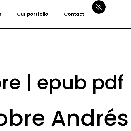
s
Our portfolio
Contact
re | epub pdf
tobre André