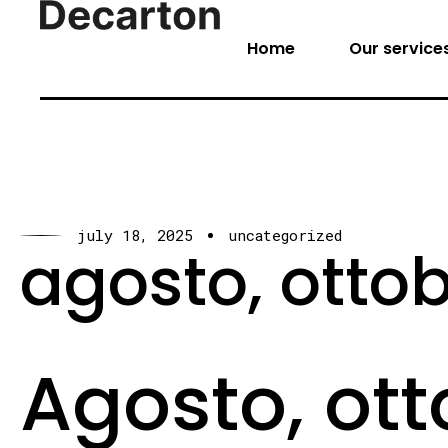
Home
Our service
july 18, 2025
uncategorized
agosto, ottob
Agosto, ot