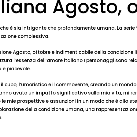
aliana Agosto, 
ria che è sia intrigante che profondamente umana. La seri
razione complessiva.
ione Agosto, ottobre e indimenticabile della condizione l
ttura l’essenza dell’amore italiano I personaggi sono rel
 e piacevole.
ero e il cupo, l’umoristico e il commovente, creando un m
e hanno avuto un impatto significativo sulla mia vita, mi
e le mie prospettive e assunzioni in un modo che è allo s
 l’esplorazione della condizione umana, una rappresentazi
.