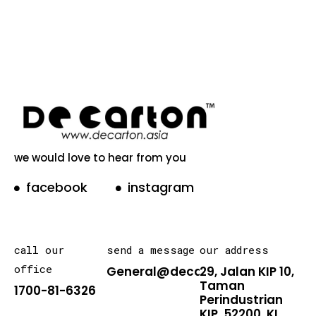
we would love to hear from you
facebook
instagram
call our
send a message
our address
office
General@decarton.asia
29, Jalan KIP 10,
Taman
1700-81-6326
Perindustrian
KIP, 52200, KL .