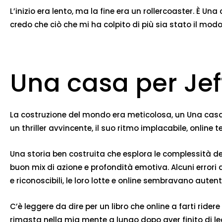
L’inizio era lento, ma la fine era un rollercoaster. È Un
credo che ciò che mi ha colpito di più sia stato il mod
Una casa per Je
La costruzione del mondo era meticolosa, un Una casa p
un thriller avvincente, il suo ritmo implacabile, onlin
Una storia ben costruita che esplora le complessità de
buon mix di azione e profondità emotiva. Alcuni errori
e riconoscibili, le loro lotte e online sembravano autentic
C’è leggere da dire per un libro che online a farti ri
rimasta nella mia mente a lungo dopo aver finito di le