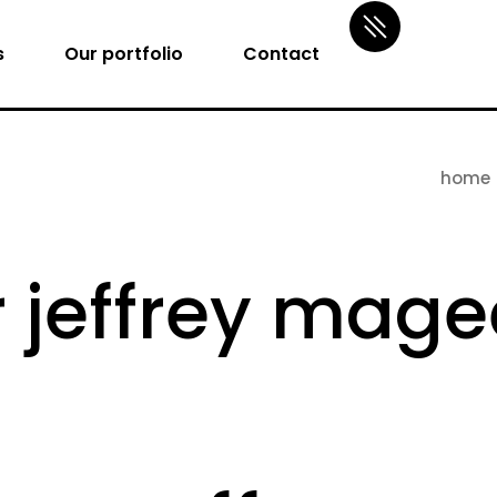
s
Our portfolio
Contact
home
jeffrey magee