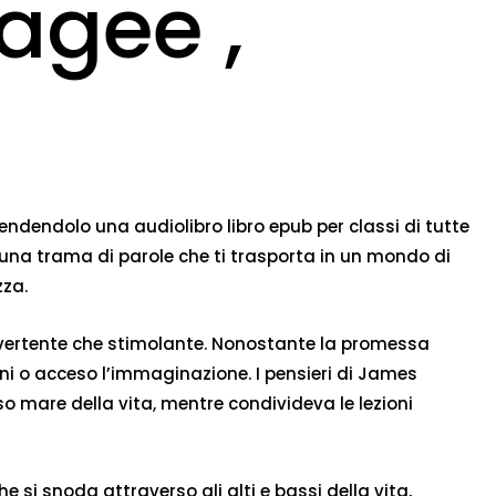
agee ,
 rendendolo una audiolibro libro epub per classi di tutte
do una trama di parole che ti trasporta in un mondo di
zza.
divertente che stimolante. Nonostante la promessa
oni o acceso l’immaginazione. I pensieri di James
mare della vita, mentre condivideva le lezioni
he si snoda attraverso gli alti e bassi della vita,