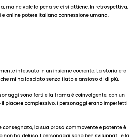
a, ma ne vale la pena se ci si attiene. In retrospettiva,
oni e online potere italiano connessione umana.
mente intessuto in un insieme coerente. La storia era
che mi ha lasciato senza fiato e ansioso di di più.
sonaggi sono forti e la trama è coinvolgente, con un
 il piacere complessivo. I personaggi erano imperfetti
mente consegnato, la sua prosa commovente e potente è
o non ha deluso. I personaggi sono ben sviluppati, e la