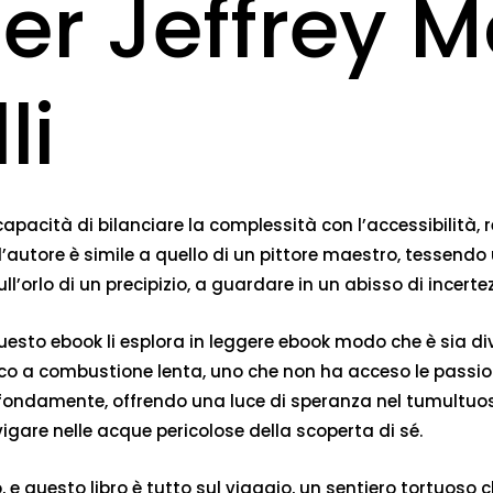
er Jeffrey M
li
 capacità di bilanciare la complessità con l’accessibilità,
 dell’autore è simile a quello di un pittore maestro, tessen
ll’orlo di un precipizio, a guardare in un abisso di incerte
 questo ebook li esplora in leggere ebook modo che è sia 
 fuoco a combustione lenta, uno che non ha acceso le passi
ondamente, offrendo una luce di speranza nel tumultuoso 
re nelle acque pericolose della scoperta di sé.
, e questo libro è tutto sul viaggio, un sentiero tortuoso c