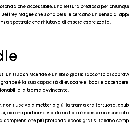
ofonda che accessibile, una lettura preziosa per chiunque s
Jeffrey Magee che sono persi e cercano un senso di appa
nza spettrale che rifiutava di essere esorcizzata.
dle
 Stati Uniti Zach McBride è un libro gratis racconto di sop
ro grande è la sua capacità di evocare e-book e accender
ionabili e la trama avvincente.
, non riuscivo a metterlo giù, la trama era tortuosa, epu
lisi, ciò che portiamo via da un libro è spesso un senso 
 comprensione più profonda ebook gratis italiano comple