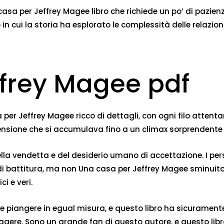
a casa per Jeffrey Magee libro che richiede un po’ di pazienz
o in cui la storia ha esplorato le complessità delle relazi
ffrey Magee pdf
er Jeffrey Magee ricco di dettagli, con ogni filo attenta
e tensione che si accumulava fino a un climax sorprendente 
lla vendetta e del desiderio umano di accettazione. I per
 di battitura, ma non Una casa per Jeffrey Magee sminuito
i e veri.
dere e piangere in egual misura, e questo libro ha sicura
ggere. Sono un grande fan di questo autore, e questo libr