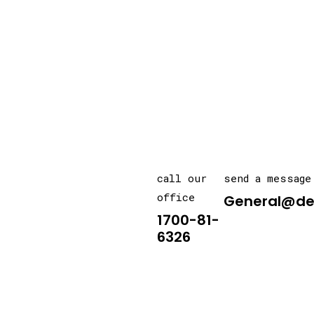
call our
send a message
office
General@de
1700-81-
6326