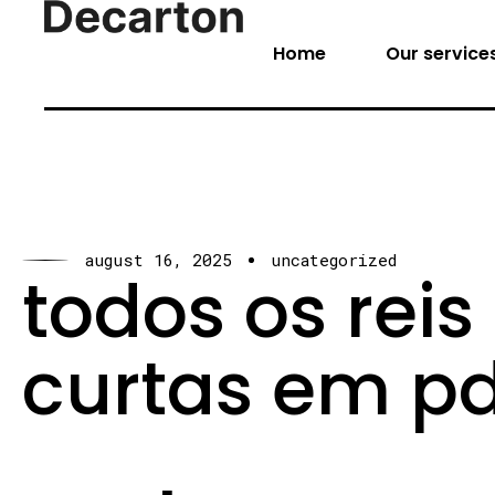
Home
Our service
august 16, 2025
uncategorized
todos os reis 
curtas em pd