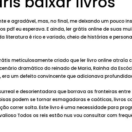
is baixar livros
te e agradável, mas, no final, me deixando um pouco insa
 livros pdf eu esperava. E ainda, ler grátis online de suas
iteratura é rico e variado, cheio de histórias e persona
átis meticulosamente criado que ler livro online atraía 
enário dramático do reinado de Maria, Rainha da Escóci
 era um defeito convincente que adicionava profundidad
urreal e desorientadora que borrava as fronteiras entr
coisas podem se tornar esmagadoras e caóticas, livros
ção correr solta. Este livro é uma necessidade para pro
valioso Todos os reis estão nus vou consultar com frequ