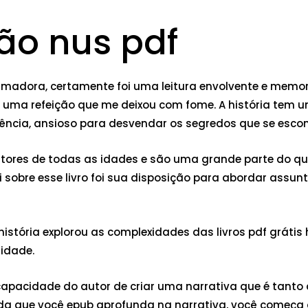
tão nus pdf
rmadora, certamente foi uma leitura envolvente e memoráv
 uma refeição que me deixou com fome. A história tem um
ência, ansioso para desvendar os segredos que se esco
res de todas as idades e são uma grande parte do que T
 sobre esse livro foi sua disposição para abordar assun
stória explorou as complexidades das livros pdf grátis
lidade.
a capacidade do autor de criar uma narrativa que é tant
ida que você epub aprofunda na narrativa, você começa 