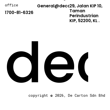
office
General@decarton.asia
29, Jalan KIP 10,
Taman
1700-81-6326
Perindustrian
KIP, 52200, KL .
dec
copyright © 2026, De Carton Sdn Bhd