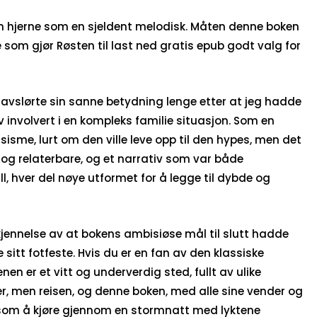
 din hjerne som en sjeldent melodisk. Måten denne boken
som gjør Røsten til last ned gratis epub godt valg for
vslørte sin sanne betydning lenge etter at jeg hadde
elv involvert i en kompleks familie situasjon. Som en
isme, lurt om den ville leve opp til den hypes, men det
 og relaterbare, og et narrativ som var både
 hver del nøye utformet for å legge til dybde og
rkjennelse av at bokens ambisiøse mål til slutt hadde
itt fotfeste. Hvis du er en fan av den klassiske
n er et vitt og underverdig sted, fullt av ulike
ler, men reisen, og denne boken, med alle sine vender og
 som å kjøre gjennom en stormnatt med lyktene