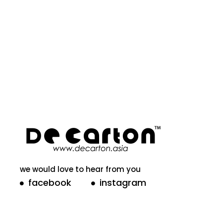
we would love to hear from you
facebook
instagram