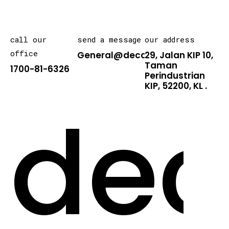
call our
send a message
our address
office
General@decarton.asia
29, Jalan KIP 10,
Taman
1700-81-6326
Perindustrian
KIP, 52200, KL .
dec