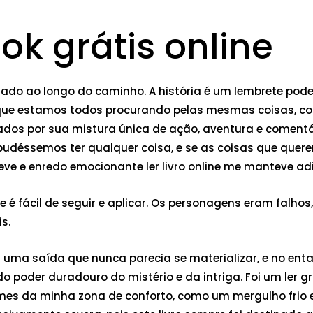
ok grátis online
jado ao longo do caminho. A história é um lembrete po
que estamos todos procurando pelas mesmas coisas, como
iados por sua mistura única de ação, aventura e comentá
udéssemos ter qualquer coisa, e se as coisas que quere
 leve e enredo emocionante ler livro online me manteve adi
e é fácil de seguir e aplicar. Os personagens eram falh
s.
r uma saída que nunca parecia se materializar, e no en
o poder duradouro do mistério e da intriga. Foi um ler
tumes da minha zona de conforto, como um mergulho frio 