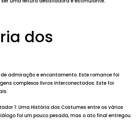
a ser uma leitura desafiadora e estimulante.
ria dos
do de admiração e encantamento. Este romance foi
ns complexos livros interconectados. Este foi
ais.
izador 1: Uma História dos Costumes entre os vários
iálogo foi um pouco pesada, mas o ato final entregou