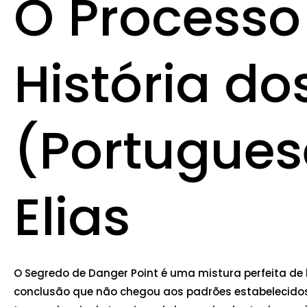
O Processo 
História d
(Portuguese
Elias
O Segredo de Danger Point é uma mistura perfeita de 
conclusão que não chegou aos padrões estabelecidos 