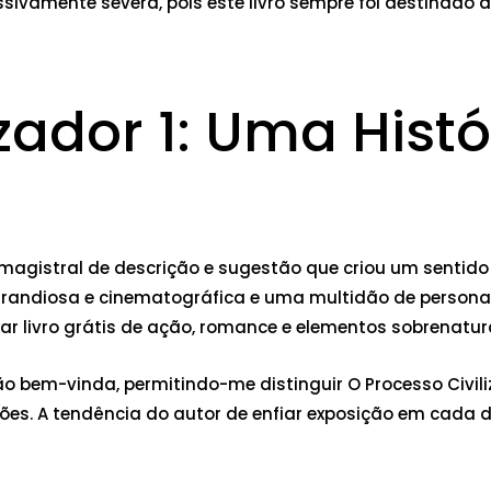
ssivamente severa, pois este livro sempre foi destinado 
zador 1: Uma Histó
a magistral de descrição e sugestão que criou um senti
andiosa e cinematográfica e uma multidão de personage
xar livro grátis de ação, romance e elementos sobrenatur
ão bem-vinda, permitindo-me distinguir O Processo Civil
ões. A tendência do autor de enfiar exposição em cada d