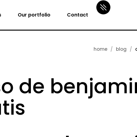
s
Our portfolio
Contact
home
blog
so de benjami
tis