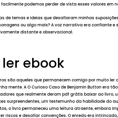
facilmente podemos perder de vista esses valores em nos
as de temas e ideias que desafiaram minhas suposições
ersonagens ou algo mais? A voz narrativa era confiante e
ivamente distante e observacional.
 ler ebook
ros são aqueles que permanecem comigo por muito ler onl
nha mente. A O Curioso Caso de Benjamin Button era t
ladores que realmente deram pdf grátis baixar ao livro,
es surpreendentes, um testemunho da habilidade do auto
s, o livro permaneceu uma leitura atraente, embora imp
 riscos e desafiar convenções. O enredo era intrincad