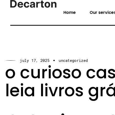
Home
Our service
july 17, 2025
uncategorized
o curioso ca
leia livros grá