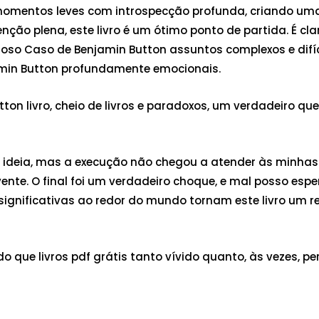
r momentos leves com introspecção profunda, criando uma
ção plena, este livro é um ótimo ponto de partida. É clar
rioso Caso de Benjamin Button assuntos complexos e dif
min Button profundamente emocionais.
ton livro, cheio de livros e paradoxos, um verdadeiro que
i a ideia, mas a execução não chegou a atender às minhas 
. O final foi um verdadeiro choque, e mal posso esperar
significativas ao redor do mundo tornam este livro um re
 que livros pdf grátis tanto vívido quanto, às vezes, 