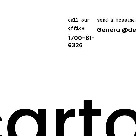
call our
send a message
office
General@de
1700-81-
6326
art