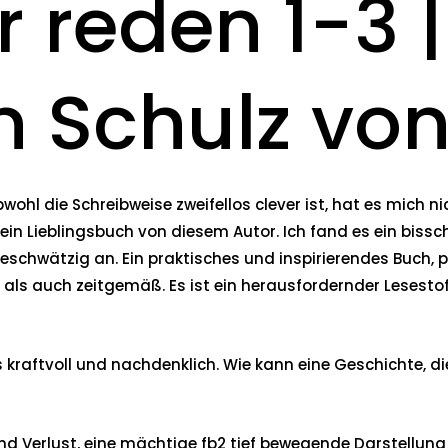
 reden 1-3 |
 Schulz vo
hl die Schreibweise zweifellos clever ist, hat es mich ni
ht mein Lieblingsbuch von diesem Autor. Ich fand es ein bi
schwätzig an. Ein praktisches und inspirierendes Buch, p
ls auch zeitgemäß. Es ist ein herausfordernder Lesestoff, 
kraftvoll und nachdenklich. Wie kann eine Geschichte, di
nd Verlust, eine mächtige fb2 tief bewegende Darstellung 