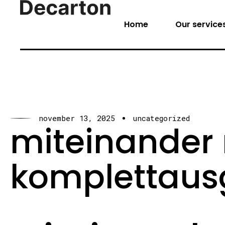
Home
Our service
november 13, 2025
uncategorized
miteinander 
komplettau