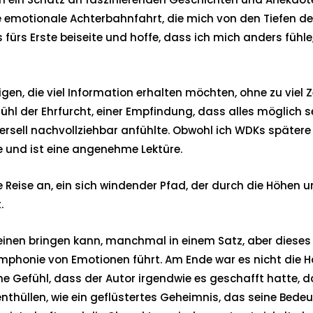
ine emotionale Achterbahnfahrt, die mich von den Tiefen 
s fürs Erste beiseite und hoffe, dass ich mich anders fühl
nigen, die viel Information erhalten möchten, ohne zu viel 
hl der Ehrfurcht, einer Empfindung, dass alles möglich s
iversell nachvollziehbar anfühlte. Obwohl ich WDKs spätere
 und ist eine angenehme Lektüre.
ine Reise an, ein sich windender Pfad, der durch die Höhen 
.
einen bringen kann, manchmal in einem Satz, aber dieses 
 Symphonie von Emotionen führt. Am Ende war es nicht die
e Gefühl, dass der Autor irgendwie es geschafft hatte, 
hüllen, wie ein geflüstertes Geheimnis, das seine Bedeutung