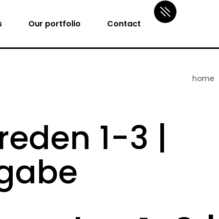
s
Our portfolio
Contact
home
reden 1-3 |
sgabe