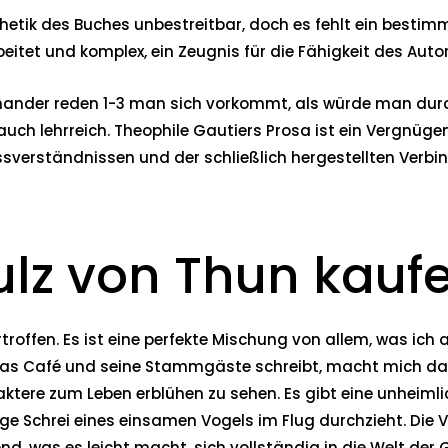
hetik des Buches unbestreitbar, doch es fehlt ein bestimm
tet und komplex, ein Zeugnis für die Fähigkeit des Autors
inander reden 1-3 man sich vorkommt, als würde man durc
auch lehrreich. Theophile Gautiers Prosa ist ein Vergnügen
ssverständnissen und der schließlich hergestellten Verbind
lz von Thun kauf
rtroffen. Es ist eine perfekte Mischung von allem, was i
 das Café und seine Stammgäste schreibt, macht mich das 
tere zum Leben erblühen zu sehen. Es gibt eine unheimlic
rige Schrei eines einsamen Vogels im Flug durchzieht. Di
d, was es leicht macht, sich vollständig in die Welt der