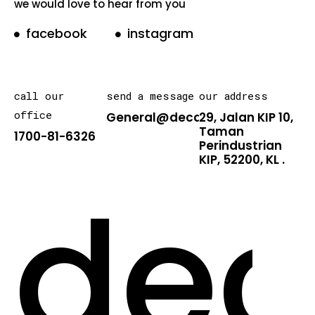
we would love to hear from you
facebook
instagram
call our
send a message
our address
office
General@decarton.asia
29, Jalan KIP 10,
Taman
1700-81-6326
Perindustrian
KIP, 52200, KL .
dec