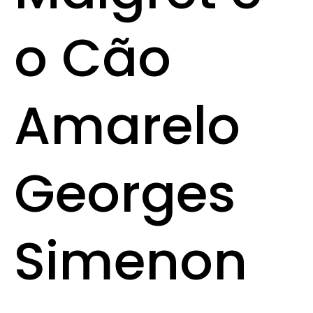
o Cão
Amarelo
Georges
Simenon