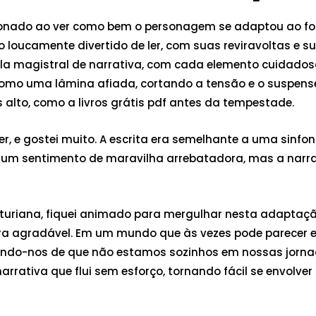
ionado ao ver como bem o personagem se adaptou ao fo
ro loucamente divertido de ler, com suas reviravoltas e 
ula magistral de narrativa, com cada elemento cuidado
 como uma lâmina afiada, cortando a tensão e o suspen
 alto, como a livros grátis pdf antes da tempestade.
ler, e gostei muito. A escrita era semelhante a uma sin
riar um sentimento de maravilha arrebatadora, mas a na
turiana, fiquei animado para mergulhar nesta adaptaç
ura agradável. Em um mundo que às vezes pode parecer es
brando-nos de que não estamos sozinhos em nossas jorn
 narrativa que flui sem esforço, tornando fácil se envol