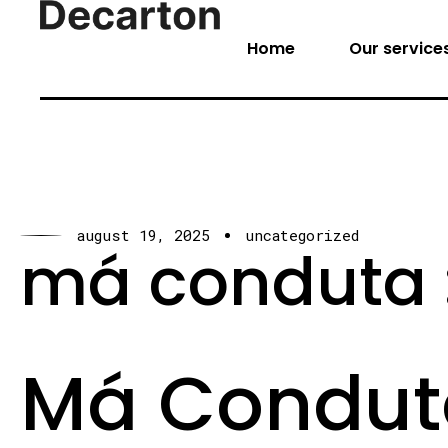
Home
Our service
august 19, 2025
uncategorized
má conduta : 
Má Conduta