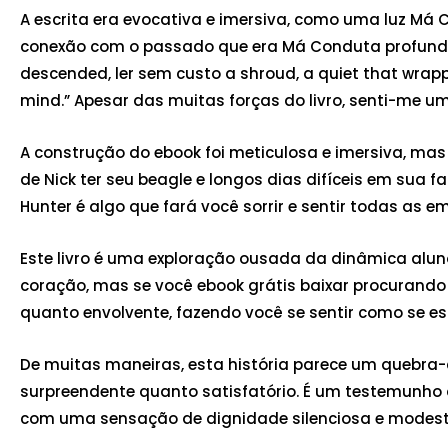
A escrita era evocativa e imersiva, como uma luz Má 
conexão com o passado que era Má Conduta profundo qu
descended, ler sem custo a shroud, a quiet that wrapp
mind.” Apesar das muitas forças do livro, senti-me 
A construção do ebook foi meticulosa e imersiva, mas
de Nick ter seu beagle e longos dias difíceis em sua 
Hunter é algo que fará você sorrir e sentir todas as e
Este livro é uma exploração ousada da dinâmica alun
coração, mas se você ebook grátis baixar procurando p
quanto envolvente, fazendo você se sentir como se e
De muitas maneiras, esta história parece um quebr
surpreendente quanto satisfatório. É um testemunho d
com uma sensação de dignidade silenciosa e modest