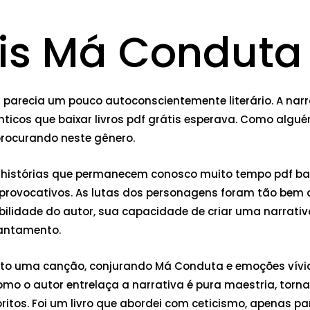
tis Má Conduta
es parecia um pouco autoconscientemente literário. A narr
icos que baixar livros pdf grátis esperava. Como alguém
procurando neste gênero.
s histórias que permanecem conosco muito tempo pdf baix
rovocativos. As lutas dos personagens foram tão bem 
abilidade do autor, sua capacidade de criar uma narra
cantamento.
uanto uma canção, conjurando Má Conduta e emoções vív
o o autor entrelaça a narrativa é pura maestria, torna
voritos. Foi um livro que abordei com ceticismo, apenas