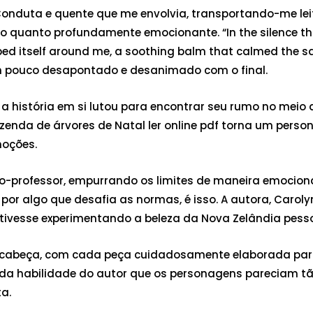
Conduta e quente que me envolvia, transportando-me lei
anto profundamente emocionante. “In the silence that fo
ed itself around me, a soothing balm that calmed the sav
um pouco desapontado e desanimado com o final.
 a história em si lutou para encontrar seu rumo no meio
fazenda de árvores de Natal ler online pdf torna um per
moções.
o-professor, empurrando os limites de maneira emocion
or algo que desafia as normas, é isso. A autora, Caroly
stivesse experimentando a beleza da Nova Zelândia pess
a-cabeça, com cada peça cuidadosamente elaborada para
a habilidade do autor que os personagens pareciam tão 
a.