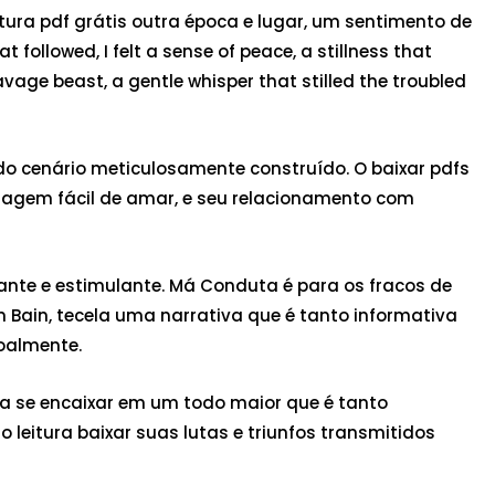
tura pdf grátis outra época e lugar, um sentimento de
llowed, I felt a sense of peace, a stillness that
age beast, a gentle whisper that stilled the troubled
 do cenário meticulosamente construído. O baixar pdfs
sonagem fácil de amar, e seu relacionamento com
ante e estimulante. Má Conduta é para os fracos de
n Bain, tecela uma narrativa que é tanto informativa
oalmente.
 se encaixar em um todo maior que é tanto
leitura baixar suas lutas e triunfos transmitidos