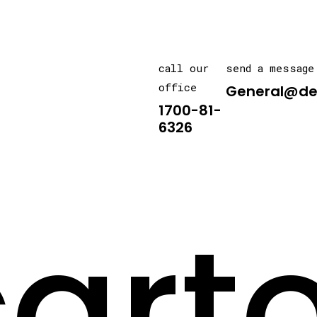
call our
send a message
office
General@de
1700-81-
6326
art