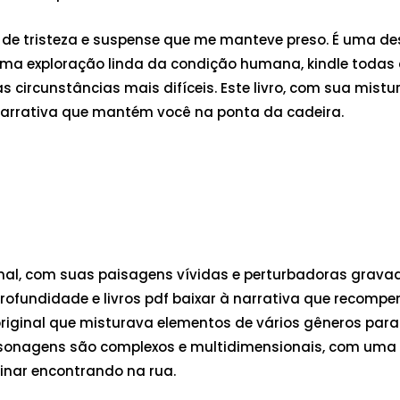
a de tristeza e suspense que me manteve preso. É uma d
é uma exploração linda da condição humana, kindle toda
ircunstâncias mais difíceis. Este livro, com sua mistur
arrativa que mantém você na ponta da cadeira.
l, com suas paisagens vívidas e perturbadoras grava
fundidade e livros pdf baixar à narrativa que recompensa
iginal que misturava elementos de vários gêneros para 
personagens são complexos e multidimensionais, com uma
inar encontrando na rua.