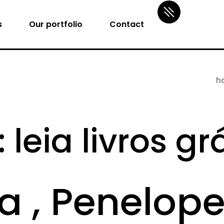
s
Our portfolio
Contact
h
leia livros grá
 , Penelop