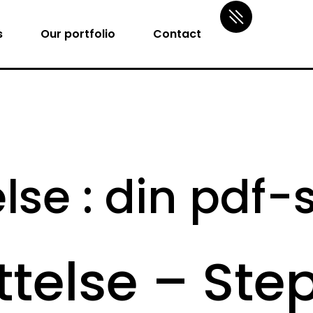
s
Our portfolio
Contact
else : din pdf
ttelse – Ste