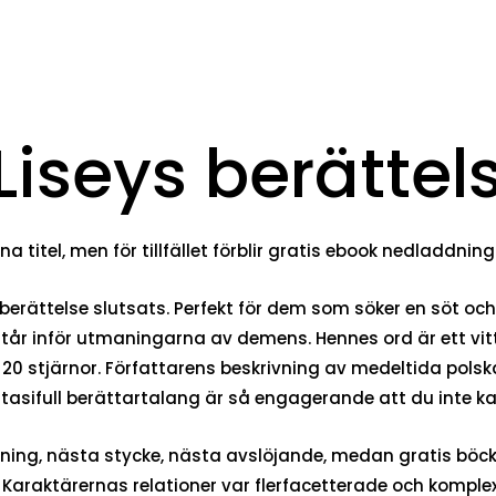
Liseys berättel
 titel, men för tillfället förblir gratis ebook nedladdnin
erättelse slutsats. Perfekt för dem som söker en söt och 
om står inför utmaningarna av demens. Hennes ord är ett
ok 20 stjärnor. Författarens beskrivning av medeltida po
asifull berättartalang är så engagerande att du inte kan 
ning, nästa stycke, nästa avslöjande, medan gratis böcke
. Karaktärernas relationer var flerfacetterade och kompl