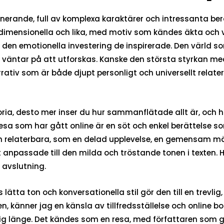
inerande, full av komplexa karaktärer och intressanta ber
flerdimensionella och lika, med motiv som kändes äkta o
a för den emotionella investering de inspirerade. Den värl
m väntar på att utforskas. Kanske den största styrkan m
arrativ som är både djupt personligt och universellt rela
ria, desto mer inser du hur sammanflätade allt är, och
ngresa som har gått online är en söt och enkel berättels
ch relaterbara, som en delad upplevelse, en gemensam m
fekt anpassade till den milda och tröstande tonen i texte
 avslutning.
lätta ton och konversationella stil gör den till en trevli
, känner jag en känsla av tillfredsställelse och online b
ig länge. Det kändes som en resa, med författaren som