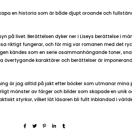
apa en historia som är både djupt oroande och fullständ
n på livet. Berättelsen dyker ner i Liseys berättelse i mä
äsa riktigt fungerar, och för mig var romanen med det ry
en kändes som en serie osammanhängande toner, snara
apa övertygande karaktärer och berättelser är imponerand
ng är jag alltid på jakt efter böcker som utmanar mina p
rligt mönster av färger och bilder som skapade en unik o
ktiskt styrkor, vilket lät läsaren bli fullt inblandad i vär