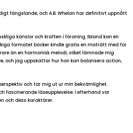
igt fängslande, och A.B. Whelan har definitivt uppnått
nskliga känslor och kraften i föraning. Ibland kan en
ckiga formatet böcker kindle gratis en maträtt med för
re än en harmonisk melodi, vilket lämnade mig
e, och jag uppskattar hur hon kan balansera action,
erspektiv och tar mig ut ur min bekvämlighet.
ch fascinerande läseupplevelse. I efterhand var
lden och dess karaktärer.