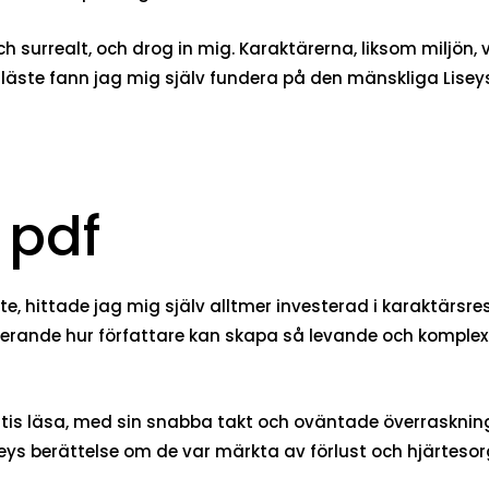
ch surrealt, och drog in mig. Karaktärerna, liksom miljö
läste fann jag mig själv fundera på den mänskliga Liseys 
 pdf
e, hittade jag mig själv alltmer investerad i karaktärsr
cinerande hur författare kan skapa så levande och komp
tis läsa, med sin snabba takt och oväntade överraskninga
iseys berättelse om de var märkta av förlust och hjärtesor