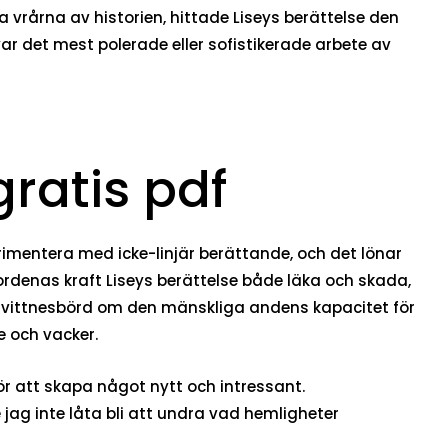
 vrårna av historien, hittade Liseys berättelse den
 det mest polerade eller sofistikerade arbete av
ratis pdf
rimentera med icke-linjär berättande, och det lönar
r ordenas kraft Liseys berättelse både läka och skada,
tt vittnesbörd om den mänskliga andens kapacitet för
 och vacker.
r att skapa något nytt och intressant.
jag inte låta bli att undra vad hemligheter