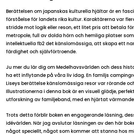
Berättelsen om japanskas kulturella hjältar är en fasc
förståelse för landets rika kultur. Karaktärerna var 
stridde mot logik eller reson, ett litet pris att betal
metropole, full av dolda hörn och hemliga platser so
intellektuella fb2 det känslomässiga, att skapa ett n
färdighet och självförtroende.
Ju mer du lär dig om Medelhavsvärlden och dess histo
ha ett inflytande på våra liv idag. En familjs campi
Liseys berättelse känslomässiga resor var rörande o
Illustrationerna i denna bok är en visuell glädje, per
utforskning av familjeband, med en hjärtat värmande
Trots detta förblir boken en engagerande läsning, dess 
idévärlden. När jag avslutar läsningen av den här boken
något speciellt, något som kommer att stanna hos m