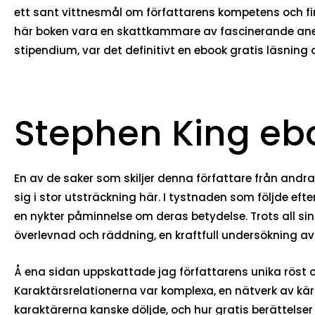
ett sant vittnesmål om författarens kompetens och fin
här boken vara en skattkammare av fascinerande anekd
stipendium, var det definitivt en ebook gratis läsnin
Stephen King eb
En av de saker som skiljer denna författare från andra
sig i stor utsträckning här. I tystnaden som följde eft
en nykter påminnelse om deras betydelse. Trots all si
överlevnad och räddning, en kraftfull undersökning 
Å ena sidan uppskattade jag författarens unika röst 
Karaktärsrelationerna var komplexa, en nätverk av kärl
karaktärerna kanske döljde, och hur gratis berättelser 