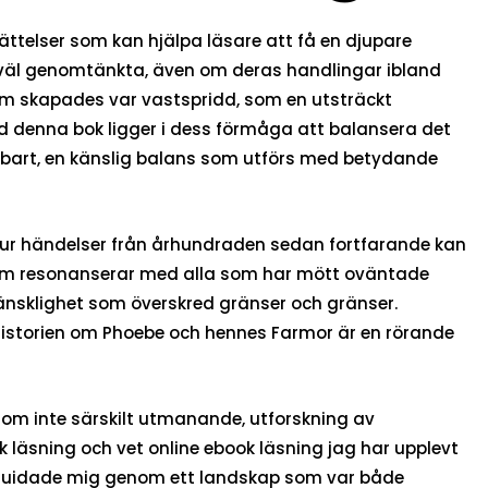
ättelser som kan hjälpa läsare att få en djupare
ch väl genomtänkta, även om deras handlingar ibland
d som skapades var vastspridd, som en utsträckt
ed denna bok ligger i dess förmåga att balansera det
terbart, en känslig balans som utförs med betydande
 hur händelser från århundraden sedan fortfarande kan
e som resonanserar med alla som har mött oväntade
änsklighet som överskred gränser och gränser.
n. Historien om Phoebe och hennes Farmor är en rörande
g, om inte särskilt utmanande, utforskning av
ok läsning och vet online ebook läsning jag har upplevt
 guidade mig genom ett landskap som var både