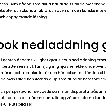
ess. Som någon som alltid har dragits till de mer okända
oter och okända fakta, och även om den kanske inte var
g och engagerande läsning.
ook nedladdning g
 i genren är deras villighet gratis epub nedladdning expe
er berättelsens slut, fann jag mig själv reflekterande öve
n mörker och komplexitet är den här boken i slutändan e
av de mänskliga känslornas djup som är både hemsökande
och perspektiv, hur de vävde samman disparata trådar fö
ek, hat och allt däremellan. När jag vände sidorna kunde 
skulle utspela sig.