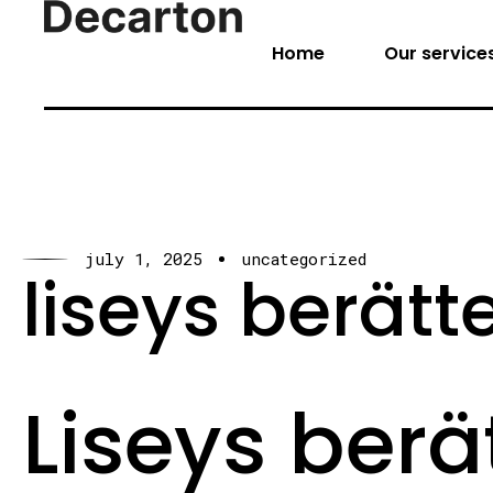
Home
Our service
july 1, 2025
uncategorized
liseys berätt
Liseys berä