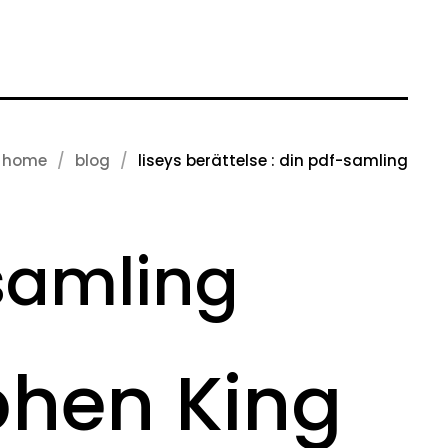
home
blog
liseys berättelse : din pdf-samling
-samling
phen King