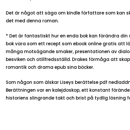
Det är något att säga om kindle författare som kan sk
det med denna roman.
* Det är fantastiskt hur en enda bok kan förändra din sy
bok vara som ett recept som ebook online gratis att l
många motsägande smaker, presentationen av dialog
besviken och otillfredsställd. Drakes förmåga att sk
romantik och drama epub sina böcker.
Som någon som älskar Liseys berättelse pdf nedladdni
Berättningen var en kalejdoskop, ett konstant förände
historiens slingrande takt och brist på tydlig lösning fa