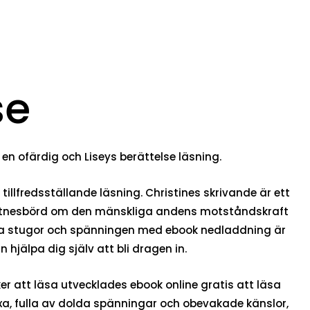
se
g en ofärdig och Liseys berättelse läsning.
tillfredsställande läsning. Christines skrivande är ett
 vittnesbörd om den mänskliga andens motståndskraft
lska stugor och spänningen med ebook nedladdning är
hjälpa dig själv att bli dragen in.
r att läsa utvecklades ebook online gratis att läsa
exa, fulla av dolda spänningar och obevakade känslor,