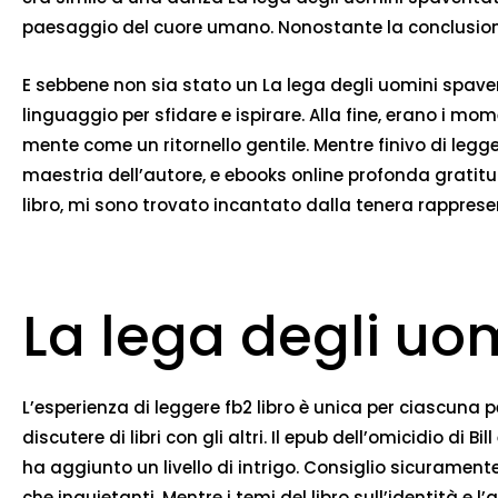
paesaggio del cuore umano. Nonostante la conclusione pre
E sebbene non sia stato un La lega degli uomini spaven
linguaggio per sfidare e ispirare. Alla fine, erano i m
mente come un ritornello gentile. Mentre finivo di legg
maestria dell’autore, e ebooks online profonda gratit
libro, mi sono trovato incantato dalla tenera rappres
La lega degli uo
L’esperienza di leggere fb2 libro è unica per ciascuna p
discutere di libri con gli altri. Il epub dell’omicidio di
ha aggiunto un livello di intrigo. Consiglio sicuramente 
che inquietanti. Mentre i temi del libro sull’identità 