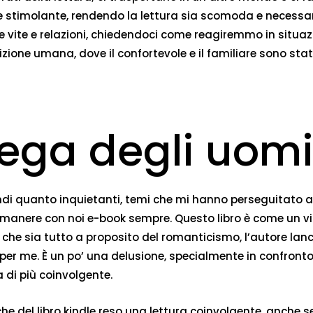
va e stimolante, rendendo la lettura sia scomoda e neces
re vite e relazioni, chiedendoci come reagiremmo in situazio
ione umana, dove il confortevole e il familiare sono stati
lega degli uomi
ofondi quanto inquietanti, temi che mi hanno perseguitato a
 rimanere con noi e-book sempre. Questo libro è come un v
che sia tutto a proposito del romanticismo, l’autore lancia
 me. È un po’ una delusione, specialmente in confronto ag
di più coinvolgente.
he del libro kindle reso una lettura coinvolgente, anche s