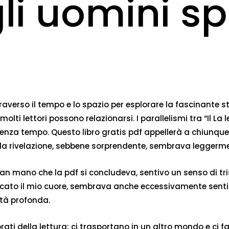
li uomini s
verso il tempo e lo spazio per esplorare la fascinante sto
olti lettori possono relazionarsi. I parallelismi tra “Il 
senza tempo. Questo libro gratis pdf appellerà a chiunque 
 la rivelazione, sebbene sorprendente, sembrava leggerme
. Man mano che la pdf si concludeva, sentivo un senso di t
occato il mio cuore, sembrava anche eccessivamente sent
ità profonda.
ti della lettura; ci trasportano in un altro mondo e ci fan