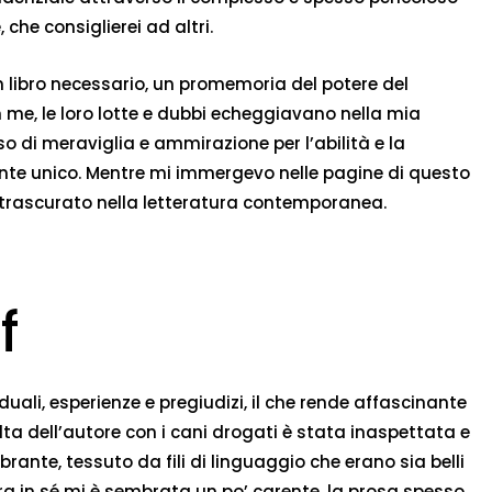
che consiglierei ad altri.
n libro necessario, un promemoria del potere del
n me, le loro lotte e dubbi echeggiavano nella mia
so di meraviglia e ammirazione per l’abilità e la
ente unico. Mentre mi immergevo nelle pagine di questo
 trascurato nella letteratura contemporanea.
f
duali, esperienze e pregiudizi, il che rende affascinante
svolta dell’autore con i cani drogati è stata inaspettata e
brante, tessuto da fili di linguaggio che erano sia belli
ura in sé mi è sembrata un po’ carente, la prosa spesso