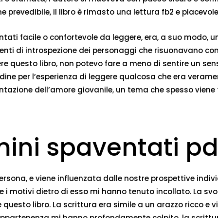
vedibile, il libro è rimasto una lettura fb2 e piacevole, 
tati facile o confortevole da leggere, era, a suo modo, u
omenti di introspezione dei personaggi che risuonavano co
ere questo libro, non potevo fare a meno di sentire un sen
udine per l’esperienza di leggere qualcosa che era veram
entazione dell’amore giovanile, un tema che spesso viene
mini spaventati pd
ersona, e viene influenzata dalle nostre prospettive indivi
 Bill e i motivi dietro di esso mi hanno tenuto incollato. La 
questo libro. La scrittura era simile a un arazzo ricco e vi
e l’appartenenza mi hanno profondamente colpito, la scritt