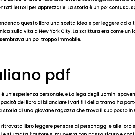
ntati lettori per apprezzarle. La storia è un po’ confusa, 
 rendendo questo libro una scelta ideale per leggere ad al
ca sulla vita a New York City. La scrittura era come un la
e sembrava un po’ troppo immobile.
aliano pdf
ra è un’esperienza personale, e La lega degli uomini spave
apacità del libro di bilanciare i vari fili della trama ha p
. La storia di una giovane ragazza che trova il suo posto
ritrovato libro leggere pensare ai personaggi e alle loro s
i e sfumata, l’autore si muoveva con passo sicuro e conf