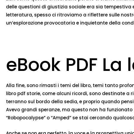
delle questioni di giustizia sociale era sia tempesti
letteratura, spesso ci ritroviamo a riflettere sulle nost
un’esplorazione provocatoria e inquietante della condiz
eBook PDF La 
Alla fine, sono rimasti i temi del libro, temi tanto pr
libro pdf storie, come alcuni ricordi, sono destinate a
terranno sul bordo della sedia, e proprio quando pensi 
Avevo grandi speranze, ma questo non ha funzionato per
“Robopocalypse” o “Amped” se stai cercando qualcosa 
Anche se non era perfetto, la voce e la prospettiva unic