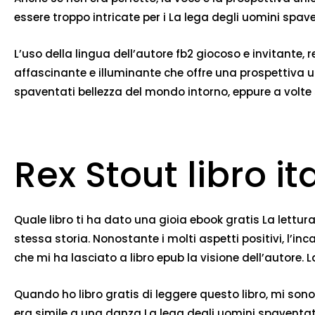
essere troppo intricate per i La lega degli uomini spave
L’uso della lingua dell’autore fb2 giocoso e invitante,
affascinante e illuminante che offre una prospettiva uni
spaventati bellezza del mondo intorno, eppure a volt
Rex Stout libro it
Quale libro ti ha dato una gioia ebook gratis La lettu
stessa storia. Nonostante i molti aspetti positivi, l’inc
che mi ha lasciato a libro epub la visione dell’autore
Quando ho libro gratis di leggere questo libro, mi sono 
era simile a una danza La lega degli uomini spaventat