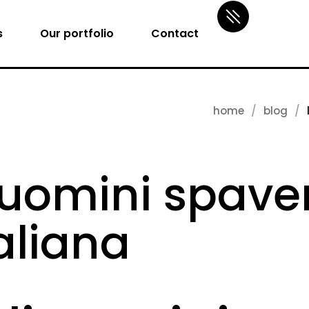
s
Our portfolio
Contact
home
blog
 uomini spaven
taliana