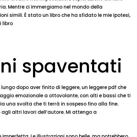
saria. Mentre ci immergiamo nel mondo della
ni simili. È stato un libro che ha sfidato le mie ipotesi,
 libro
ni spaventati
 lungo dopo aver finito di leggere, un leggere pdf che
iaggio emozionale a ottovolante, con alti e bassi che ti
 una svolta che ti terrà in sospeso fino alla fine.
li altri lavori dell’autore. Mi attengo a
e imperfetta. Le illustrazioni sono belle, ma potrebbero