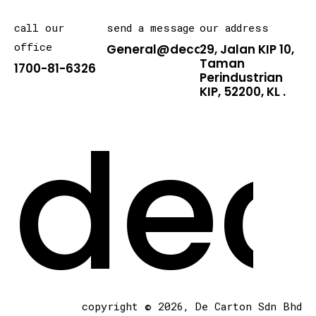
call our
send a message
our address
office
General@decarton.asia
29, Jalan KIP 10,
Taman
1700-81-6326
Perindustrian
KIP, 52200, KL .
dec
copyright © 2026, De Carton Sdn Bhd