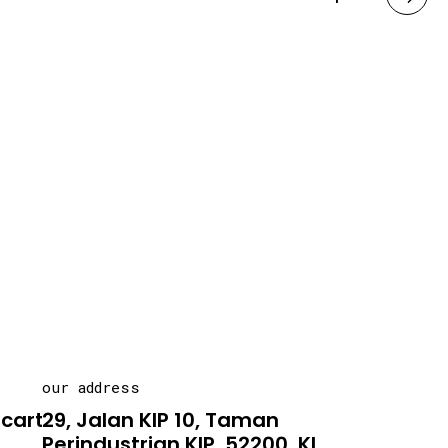
our address
carton.asia
29, Jalan KIP 10, Taman
Perindustrian KIP, 52200, KL .