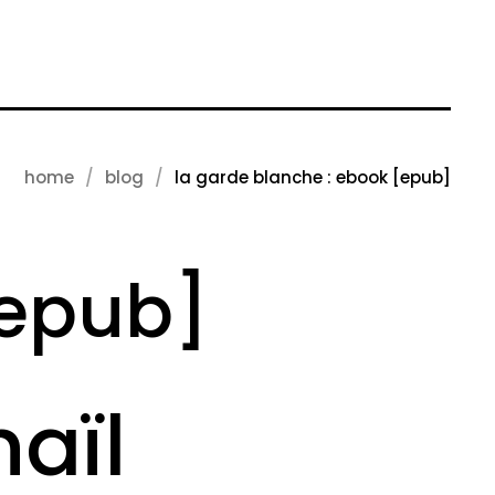
home
blog
la garde blanche : ebook [epub]
[epub]
aïl