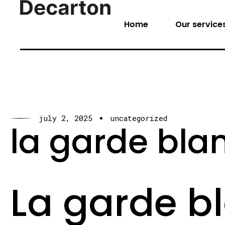
Home
Our service
july 2, 2025
uncategorized
la garde bla
La garde bl