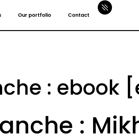
s
Our portfolio
Contact
nche : ebook 
anche : Mikh