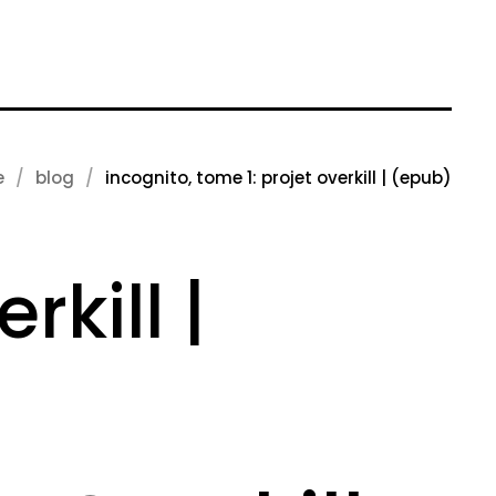
e
blog
incognito, tome 1: projet overkill | (epub)
rkill |