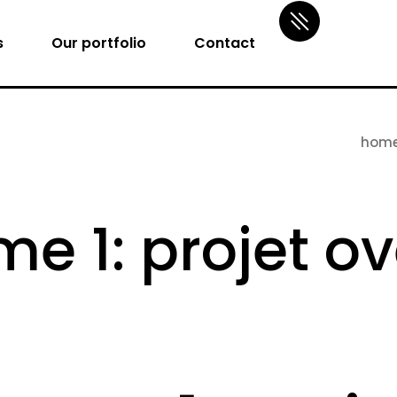
s
Our portfolio
Contact
hom
e 1: projet ove