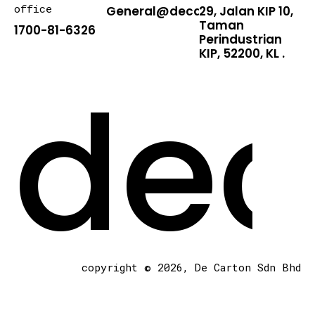
office
General@decarton.asia
29, Jalan KIP 10,
Taman
1700-81-6326
Perindustrian
KIP, 52200, KL .
dec
copyright © 2026, De Carton Sdn Bhd