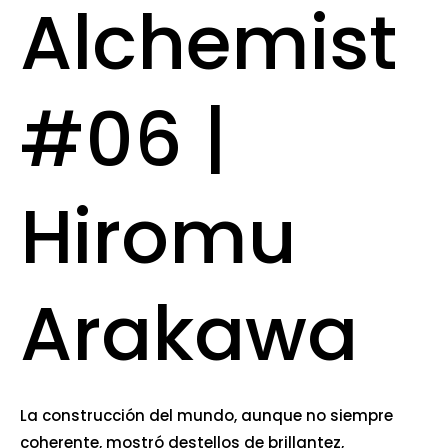
Alchemist
#06 |
Hiromu
Arakawa
La construcción del mundo, aunque no siempre
coherente, mostró destellos de brillantez,