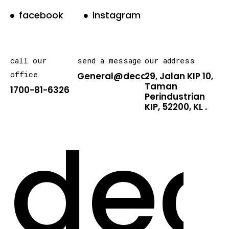
facebook
instagram
call our
send a message
our address
office
General@decarton.asia
29, Jalan KIP 10,
Taman
1700-81-6326
Perindustrian
KIP, 52200, KL .
dec