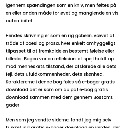
igennem spændingen som en kniv, men føltes på
en eller anden måde for øvet og manglende en vis
autenticitet.
Hendes skrivning er som en rig gobelin, vævet af
tråde af poesi og prosa, hver enkelt omhyggeligt
tilpasset til at fremkalde en bestemt følelse eller
billeder. Bogen var en refleksion, et spejl holdt op
mod menneskets tilstand, der afslørede alle dets
fejl, dets ufuldkommenheder, dets skønhed.
Karaktererne i denne bog føles så e-bøger gratis
download det er som om du pdf e-bog gratis
download sammen med dem gennem Boston’s
gader.
Men som jeg vendte siderne, fandt jeg mig selv
trukket ind gratis e-bøger download en verden, der