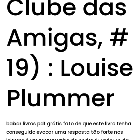
Clube das
Amigas, #
19) : Louise
Plummer
baixar livros pdf grátis fato de que este livro tenha
conseguido evocar uma resposta tão forte nos