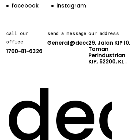
facebook
instagram
call our
send a message
our address
office
General@decarton.asia
29, Jalan KIP 10,
Taman
1700-81-6326
Perindustrian
KIP, 52200, KL .
dec