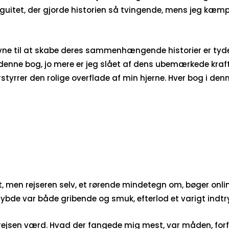
iguitet, der gjorde historien så tvingende, mens jeg kæmp
evne til at skabe deres sammenhængende historier er tydel
 denne bog, jo mere er jeg slået af dens ubemærkede kraft, s
forstyrrer den rolige overflade af min hjerne. Hver bog i de
, men rejseren selv, et rørende mindetegn om, bøger online 
 dybde var både gribende og smuk, efterlod et varigt indtr
e rejsen værd. Hvad der fangede mig mest, var måden, fo