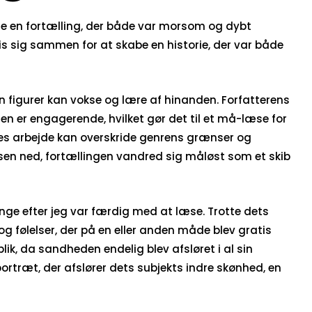
bte en fortælling, der både var morsom og dybt
s sig sammen for at skabe en historie, der var både
 figurer kan vokse og lære af hinanden. Forfatterens
en er engagerende, hvilket gør det til et må-læse for
eres arbejde kan overskride genrens grænser og
elsen ned, fortællingen vandred sig måløst som et skib
ænge efter jeg var færdig med at læse. Trotte dets
g følelser, der på en eller anden måde blev gratis
lik, da sandheden endelig blev afsløret i al sin
rtræt, der afslører dets subjekts indre skønhed, en