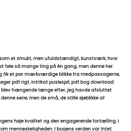
gesom et smukt, men ufuldstændigt, kunstværk, hvor
il at føle så mange ting på én gang, men denne her
eg fik et par mærkværdige blikke fra medpassagerne,
r pdf rigt, intrikat puslespil, pdf bog download
år blev hængende længe efter, jeg havde afsluttet
denne serie, men de små, de stille øjeblikke af
ngens høje kvalitet og den engagerende fortælling. I
tis om menneskeligheden. I bogens verden var intet