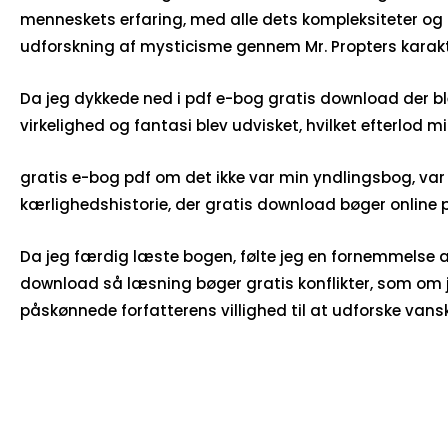
menneskets erfaring, med alle dets kompleksiteter og 
udforskning af mysticisme gennem Mr. Propters karakte
Da jeg dykkede ned i pdf e-bog gratis download der blev
virkelighed og fantasi blev udvisket, hvilket efterlo
gratis e-bog pdf om det ikke var min yndlingsbog, var
kærlighedshistorie, der gratis download bøger online p
Da jeg færdig læste bogen, følte jeg en fornemmelse af 
download så læsning bøger gratis konflikter, som om je
påskønnede forfatterens villighed til at udforske van