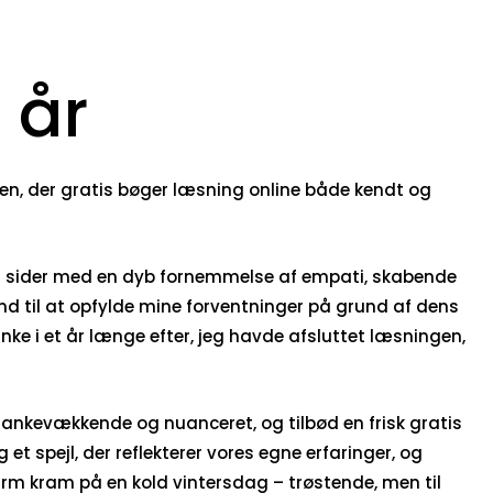
 år
rden, der gratis bøger læsning online både kendt og
is sider med en dyb fornemmelse af empati, skabende
nd til at opfylde mine forventninger på grund af dens
v Enke i et år længe efter, jeg havde afsluttet læsningen,
tankevækkende og nuanceret, og tilbød en frisk gratis
t spejl, der reflekterer vores egne erfaringer, og
m kram på en kold vintersdag – trøstende, men til