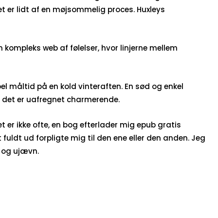
t er lidt af en møjsommelig proces. Huxleys
n kompleks web af følelser, hvor linjerne mellem
l måltid på en kold vinteraften. En sød og enkel
en det er uafregnet charmerende.
 er ikke ofte, en bog efterlader mig epub gratis
uldt ud forpligte mig til den ene eller den anden. Jeg
g og ujævn.