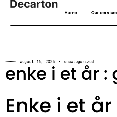
Home
Our service
august 16, 2025
uncategorized
enke i et år :
Enke i et år