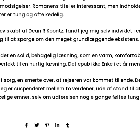
modsigelser. Romanens titel er interessant, men indholde
r er tung og ofte kedelig.
 skabt af Dean R Koontz, fandt jeg mig selv indviklet i e
d mig til at spørge om den meget grundlæggende eksistens.
 det en solid, behagelig læsning, som en varm, komfortabe
erfekt til en hurtig læsning. Det epub ikke Enke i et år m
sorg, en smerte over, at rejseren var kommet til ende. Det
g er suspenderet mellem to verdener, ude af stand til at f
skelige emner, selv om udførelsen nogle gange føltes tun