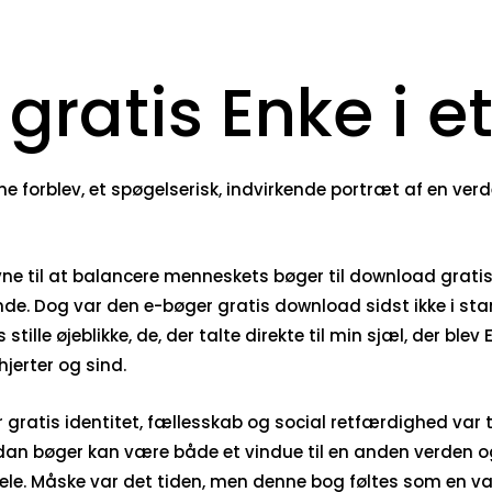
gratis Enke i et
ne forblev, et spøgelserisk, indvirkende portræt af en ve
ne til at balancere menneskets bøger til download grat
de. Dog var den e-bøger gratis download sidst ikke i sta
stille øjeblikke, de, der talte direkte til min sjæl, der ble
hjerter og sind.
gratis identitet, fællesskab og social retfærdighed var 
an bøger kan være både et vindue til en anden verden og e
e. Måske var det tiden, men denne bog føltes som en var