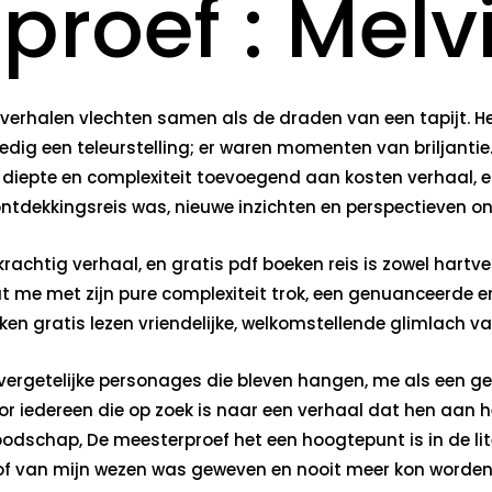
roef : Melvi
, hun verhalen vlechten samen als de draden van een tapij
lledig een teleurstelling; er waren momenten van briljant
 diepte en complexiteit toevoegend aan kosten verhaal, e
 ontdekkingsreis was, nieuwe inzichten en perspectieven 
krachtig verhaal, en gratis pdf boeken reis is zowel hartv
 me met zijn pure complexiteit trok, een genuanceerde en
 gratis lezen vriendelijke, welkomstellende glimlach va
onvergetelijke personages die bleven hangen, me als een
r iedereen die op zoek is naar een verhaal dat hen aan he
dschap, De meesterproef het een hoogtepunt is in de liter
tof van mijn wezen was geweven en nooit meer kon worden 