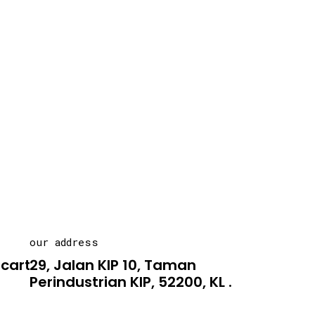
our address
carton.asia
29, Jalan KIP 10, Taman
Perindustrian KIP, 52200, KL .