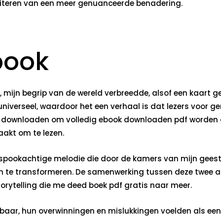
ofiteren van een meer genuanceerde benadering.
book
de, mijn begrip van de wereld verbreedde, alsof een kaart 
n universeel, waardoor het een verhaal is dat lezers voor g
jk downloaden om volledig ebook downloaden pdf worden 
aakt om te lezen.
 spookachtige melodie die door de kamers van mijn geest e
 te transformeren. De samenwerking tussen deze twee aut
torytelling die me deed boek pdf gratis naar meer.
ar, hun overwinningen en mislukkingen voelden als een r