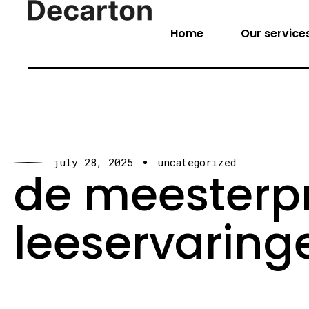
Home
Our service
july 28, 2025
uncategorized
de meesterpro
leeservaring