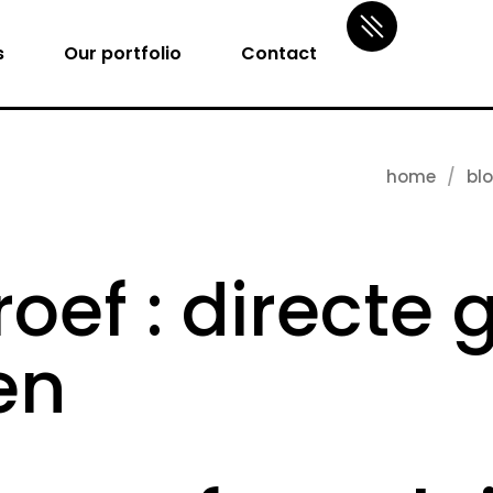
s
Our portfolio
Contact
home
bl
ef : directe g
en