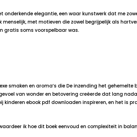
et onderkende elegantie, een waar kunstwerk dat me zowel
k menselijk, met motieven die zowel begrijpelijk als har
en gratis soms voorspelbaar was.
mplexe smaken en aroma’s die De inzending het gehemelte b
n gevoel van wonder en betovering creëerde dat lang nadat
bij kinderen ebook pdf downloaden inspireren, en het is p
 waardeer ik hoe dit boek eenvoud en complexiteit in bala