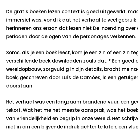
De gratis boeken lezen context is goed uitgewerkt, m
immersief was, vond ik dat het verhaal te veel gebru
herinneren ons eraan dat lezen niet De inzending over e
perioden door de ogen van de personages verkennen.
Soms, als je een boek leest, kom je een zin of een zin teg
verschillende boek downloaden zoals dat. * Een goed o
wereldopbouw, zorgvuldig in zijn details, bracht me na
boek, geschreven door Luís de Camões, is een getuigeni
doorstaan.
Het verhaal was een langzaam brandend vuur, een gev
tekort. Wat het me het meeste aansprak, was het boek
van vriendelijkheid en begrip in onze wereld. Het sch
niet in om een blijvende indruk achter te laten, een v