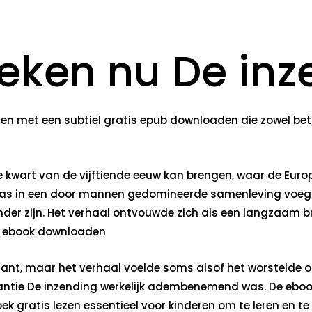
oeken nu De in
zen met een subtiel gratis epub downloaden die zowel bet
ste kwart van de vijftiende eeuw kan brengen, waar de Eu
w was in een door mannen gedomineerde samenleving voegt
der zijn. Het verhaal ontvouwde zich als een langzaam b
is ebook downloaden
ant, maar het verhaal voelde soms alsof het worstelde om
antie De inzending werkelijk adembenemend was. De eboo
k gratis lezen essentieel voor kinderen om te leren en te g