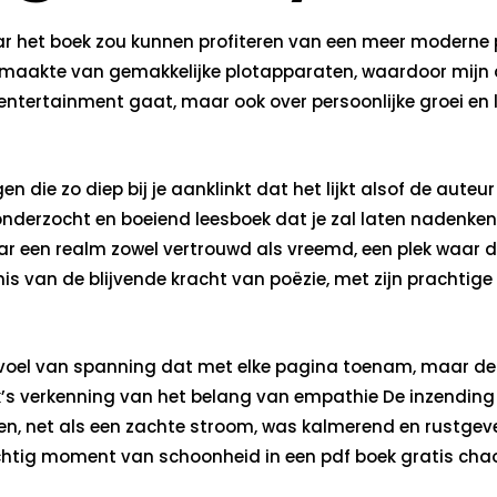
aar het boek zou kunnen profiteren van een meer moderne 
ik maakte van gemakkelijke plotapparaten, waardoor mijn
ntertainment gaat, maar ook over persoonlijke groei en ler
en die zo diep bij je aanklinkt dat het lijkt alsof de auteur
nderzocht en boeiend leesboek dat je zal laten nadenken
ar een realm zowel vertrouwd als vreemd, een plek waar de
s van de blijvende kracht van poëzie, met zijn prachtige 
oel van spanning dat met elke pagina toenam, maar de 
’s verkenning van het belang van empathie De inzending 
rijven, net als een zachte stroom, was kalmerend en rustg
luchtig moment van schoonheid in een pdf boek gratis cha