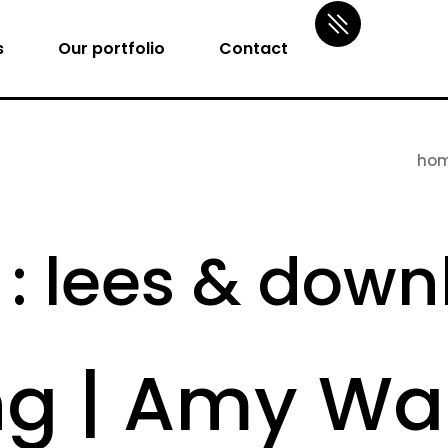
s
Our portfolio
Contact
ho
 : lees & dow
ing | Amy W