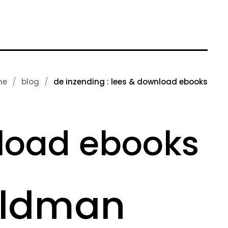
me
blog
de inzending : lees & download ebooks
nload ebooks
aldman