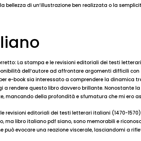
a bellezza di un’illustrazione ben realizzata o la semplici
aliano
rretto: La stampa e le revisioni editoriali dei testi letter
bilità dell’autore ad affrontare argomenti difficili con s
 per e-book sia interessato a comprendere la dinamica tra 
gi a rendere questo libro davvero brillante. Nonostante l
nte, mancando della profondità e sfumatura che mi ero a
 revisioni editoriali dei testi letterari italiani (1470-157
o, ma libro italiano pdf siano, sono memorabili e riconosci
ro che può evocare una reazione viscerale, lasciandomi a ri