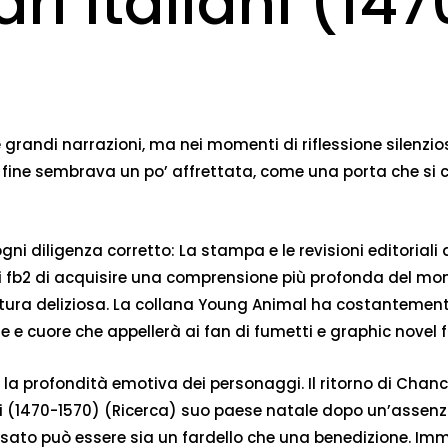
rari italiani (14
randi narrazioni, ma nei momenti di riflessione silenziosa, 
a fine sembrava un po’ affrettata, come una porta che si 
 diligenza corretto: La stampa e le revisioni editoriali dei
ltri fb2 di acquisire una comprensione più profonda del mo
a lettura deliziosa. La collana Young Animal ha costantement
 e cuore che appellerà ai fan di fumetti e graphic novel f
n la profondità emotiva dei personaggi. Il ritorno di Chanc
taliani (1470-1570) (Ricerca) suo paese natale dopo un’as
passato può essere sia un fardello che una benedizione. I