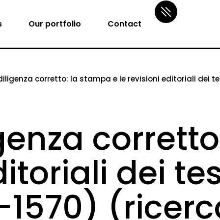
s
Our portfolio
Contact
iligenza corretto: la stampa e le revisioni editoriali dei test
genza corrett
itoriali dei tes
-1570) (ricerca