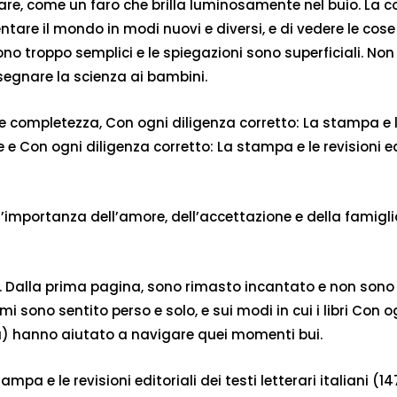
irare, come un faro che brilla luminosamente nel buio. L
entare il mondo in modi nuovi e diversi, e di vedere le c
ono troppo semplici e le spiegazioni sono superficiali. Non
nsegnare la scienza ai bambini.
e completezza, Con ogni diligenza corretto: La stampa e le r
 Con ogni diligenza corretto: La stampa e le revisioni edit
ll’importanza dell’amore, dell’accettazione e della famig
alla prima pagina, sono rimasto incantato e non sono riu
i mi sono sentito perso e solo, e sui modi in cui i libri Con 
erca) hanno aiutato a navigare quei momenti bui.
mpa e le revisioni editoriali dei testi letterari italiani (