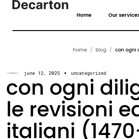
Home
Our service
home
blog
con ogni d
june 12, 2025
uncategorized
con ogni dili
le revisioni ed
italiani (1470