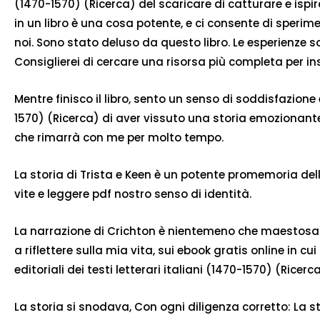
(1470-1570) (Ricerca) del scaricare di catturare e isp
in un libro è una cosa potente, e ci consente di sperim
noi. Sono stato deluso da questo libro. Le esperienze s
Consiglierei di cercare una risorsa più completa per i
Mentre finisco il libro, sento un senso di soddisfazione 
1570) (Ricerca) di aver vissuto una storia emozionante e
che rimarrà con me per molto tempo.
La storia di Trista e Keen è un potente promemoria de
vite e leggere pdf nostro senso di identità.
La narrazione di Crichton è nientemeno che maestosa. D
a riflettere sulla mia vita, sui ebook gratis online in cu
editoriali dei testi letterari italiani (1470-1570) (Ric
La storia si snodava, Con ogni diligenza corretto: La sta