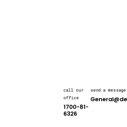
call our
send a message
office
General@de
1700-81-
6326