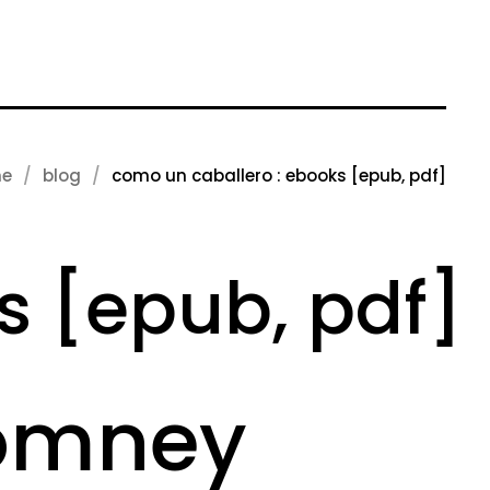
e
blog
como un caballero : ebooks [epub, pdf]
s [epub, pdf]
Romney