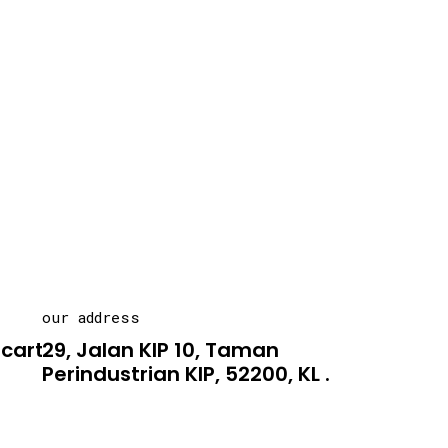
our address
carton.asia
29, Jalan KIP 10, Taman
Perindustrian KIP, 52200, KL .