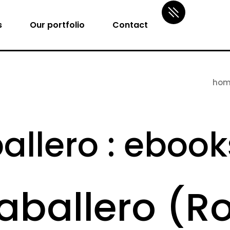
s
Our portfolio
Contact
hom
llero : ebook
aballero (