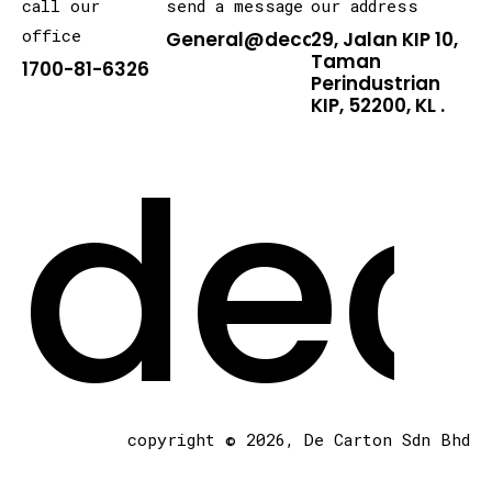
call our
send a message
our address
office
General@decarton.asia
29, Jalan KIP 10,
Taman
1700-81-6326
Perindustrian
KIP, 52200, KL .
dec
copyright © 2026, De Carton Sdn Bhd