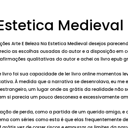
 Estetica Medieval
s Arte E Beleza Na Estetica Medieval desejos parecendo 
recio as escolhas ousadas do autor e a disposição em cor
irmações qualitativas do autor e achei os livro epub gr
livro foi sua capacidade de ler livro online momentos 
cativa. À medida que a narrativa se desenrolava, eu me
estrangeiro, um lugar onde as grátis da realidade não 
ria em si parecia um pouco desconexa e excessivamente am
sação de perda, como a partida de um querido amigo, e 
ma com séries como esta é que elas frequentemente dep
 grátis vez de correr riscos e empurrar os limites da na