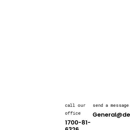
call our
send a message
office
General@de
1700-81-
6326