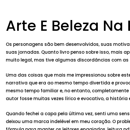
Arte E Beleza Na
Os personagens são bem desenvolvidos, suas motivaçõe
suas jornadas. Quanto livro penso sobre isso, mais ap
muito legal, mas tive algumas discordâncias com as af
Uma das coisas que mais me impressionou sobre este 
narrativa que era ao mesmo tempo divertida e provo
mesmo tempo familiar e, no entanto, completamente 
autor fosse muitas vezes lírico e evocativo, a histó
Quando fechei a capa pela última vez, senti uma sen
deixou uma marca indelével em meu coração. O proble
fórmula para manter os leitores engajados, leitura pdf