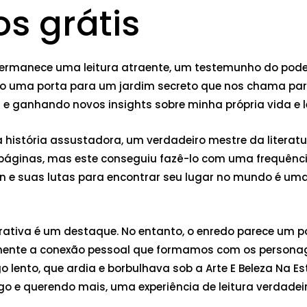
os grátis
o permanece uma leitura atraente, um testemunho do pod
o uma porta para um jardim secreto que nos chama para 
 ganhando novos insights sobre minha própria vida e le
e a história assustadora, um verdadeiro mestre da lite
as páginas, mas este conseguiu fazê-lo com uma frequê
on e suas lutas para encontrar seu lugar no mundo é um
arrativa é um destaque. No entanto, o enredo parece um 
emente a conexão pessoal que formamos com os personage
ogo lento, que ardia e borbulhava sob a Arte E Beleza N
 e querendo mais, uma experiência de leitura verdadei