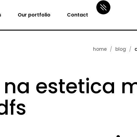
s
Our portfolio
Contact
home
blog
a
a na estetica 
dfs