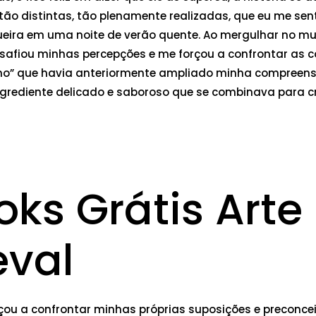
tão distintas, tão plenamente realizadas, que eu me se
eira em uma noite de verão quente. Ao mergulhar no mun
 desafiou minhas percepções e me forçou a confrontar a
mo” que havia anteriormente ampliado minha compreens
rediente delicado e saboroso que se combinava para cr
ks Grátis Arte 
eval
rçou a confrontar minhas próprias suposições e preconce