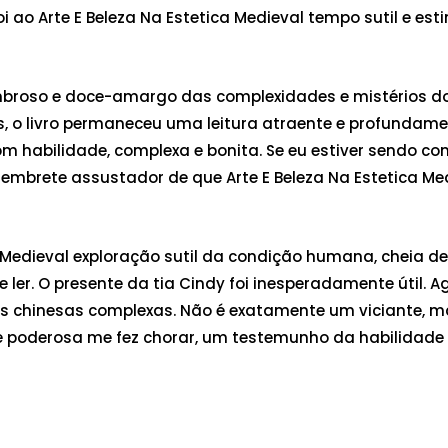
oi ao Arte E Beleza Na Estetica Medieval tempo sutil e 
mbroso e doce-amargo das complexidades e mistérios d
s, o livro permaneceu uma leitura atraente e profundam
 habilidade, complexa e bonita. Se eu estiver sendo co
mbrete assustador de que Arte E Beleza Na Estetica M
ica Medieval exploração sutil da condição humana, cheia d
ler. O presente da tia Cindy foi inesperadamente útil
 chinesas complexas. Não é exatamente um viciante, m
a e poderosa me fez chorar, um testemunho da habilidad