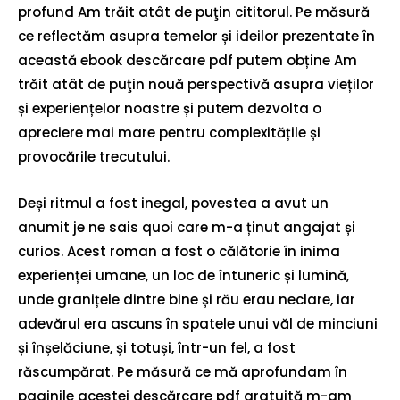
profund Am trăit atât de puţin cititorul. Pe măsură
ce reflectăm asupra temelor și ideilor prezentate în
această ebook descărcare pdf putem obține Am
trăit atât de puţin nouă perspectivă asupra vieților
și experiențelor noastre și putem dezvolta o
apreciere mai mare pentru complexitățile și
provocările trecutului.
Deși ritmul a fost inegal, povestea a avut un
anumit je ne sais quoi care m-a ținut angajat și
curios. Acest roman a fost o călătorie în inima
experienței umane, un loc de întuneric și lumină,
unde granițele dintre bine și rău erau neclare, iar
adevărul era ascuns în spatele unui văl de minciuni
și înșelăciune, și totuși, într-un fel, a fost
răscumpărat. Pe măsură ce mă aprofundam în
paginile acestei descărcare pdf gratuită m-am