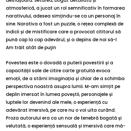
desfășoară. Setarea, bogat detaliată și
atmosferică, a jucat un rol semnificativ în formarea
narativului, adesea simțindu-se ca un personaj în
sine. Narativa a fost un puzzle, o rețea complexă de
indicii și de mistificare care a provocat cititorul să
pună cap la cap adevărul, și a depins de noi să-l
Am trăit atât de puţin
Povestea este o dovadă a puterii povestirii și a
capacității sale de citire carte gratuită evoca
emoții, de a stârni imaginația și chiar de a schimba
perspectiva noastră asupra lumii. M-am simțit pe
deplin imersat în lumea poveștii, personajele și
luptele lor devenind ale mele, o experiență cu
adevărat imersivă, pe care nu o voi uita curând.
Proza autorului era ca un nor de tenebră bogată și
velutată, o experiență sensuală și imersivă care mă-