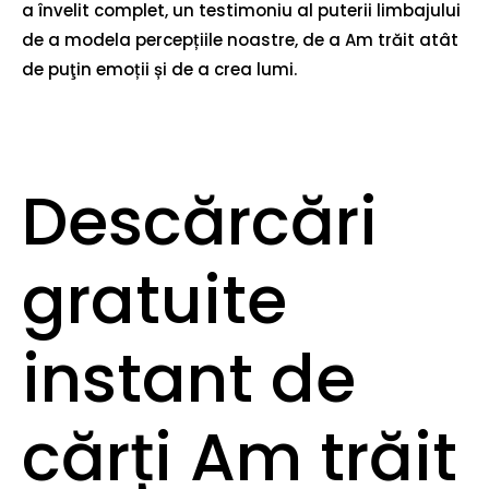
a învelit complet, un testimoniu al puterii limbajului
de a modela percepțiile noastre, de a Am trăit atât
de puţin emoții și de a crea lumi.
Descărcări
gratuite
instant de
cărți Am trăit