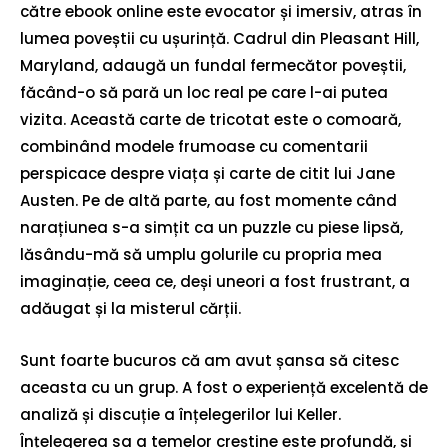
către ebook online este evocator și imersiv, atras în
lumea poveștii cu ușurință. Cadrul din Pleasant Hill,
Maryland, adaugă un fundal fermecător poveștii,
făcând-o să pară un loc real pe care l-ai putea
vizita. Această carte de tricotat este o comoară,
combinând modele frumoase cu comentarii
perspicace despre viața și carte de citit lui Jane
Austen. Pe de altă parte, au fost momente când
narațiunea s-a simțit ca un puzzle cu piese lipsă,
lăsându-mă să umplu golurile cu propria mea
imaginație, ceea ce, deși uneori a fost frustrant, a
adăugat și la misterul cărții.
Sunt foarte bucuros că am avut șansa să citesc
aceasta cu un grup. A fost o experiență excelentă de
analiză și discuție a înțelegerilor lui Keller.
Înțelegerea sa a temelor creștine este profundă, și