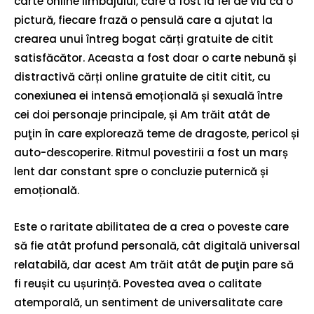
carte online limbajului, care a fost la fel de viu ca o
pictură, fiecare frază o pensulă care a ajutat la
crearea unui întreg bogat cărți gratuite de citit
satisfăcător. Aceasta a fost doar o carte nebună și
distractivă cărți online gratuite de citit citit, cu
conexiunea ei intensă emoțională și sexuală între
cei doi personaje principale, și Am trăit atât de
puţin în care explorează teme de dragoste, pericol și
auto-descoperire. Ritmul povestirii a fost un marș
lent dar constant spre o concluzie puternică și
emoțională.
Este o raritate abilitatea de a crea o poveste care
să fie atât profund personală, cât digitală universal
relatabilă, dar acest Am trăit atât de puţin pare să
fi reușit cu ușurință. Povestea avea o calitate
atemporală, un sentiment de universalitate care