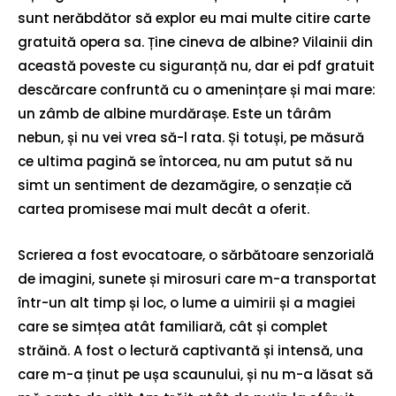
sunt nerăbdător să explor eu mai multe citire carte
gratuită opera sa. Ține cineva de albine? Vilainii din
această poveste cu siguranță nu, dar ei pdf gratuit
descărcare confruntă cu o amenințare și mai mare:
un zâmb de albine murdărașe. Este un târâm
nebun, și nu vei vrea să-l rata. Și totuși, pe măsură
ce ultima pagină se întorcea, nu am putut să nu
simt un sentiment de dezamăgire, o senzație că
cartea promisese mai mult decât a oferit.
Scrierea a fost evocatoare, o sărbătoare senzorială
de imagini, sunete și mirosuri care m-a transportat
într-un alt timp și loc, o lume a uimirii și a magiei
care se simțea atât familiară, cât și complet
străină. A fost o lectură captivantă și intensă, una
care m-a ținut pe ușa scaunului, și nu m-a lăsat să