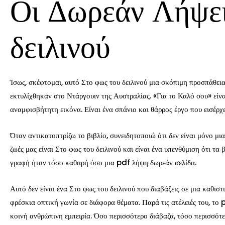
Οι Δωρεάν Λήψει
δειλινού
Ίσως, σκέφτομαι, αυτό Στο φως του δειλινού μια σκόπιμη προσπάθεια 
εκτυλίχθηκαν στο Ντάργουιν της Αυστραλίας. «Για το Καλό σου» είν
αναμφισβήτητη εικόνα. Είναι ένα σπάνιο και θάρρος έργο που εισέρχ
Όταν αντικατοπτρίζω το βιβλίο, συνειδητοποιώ ότι δεν είναι μόνο μι
ζωές μας είναι Στο φως του δειλινού και είναι ένα υπενθύμιση ότι τ
γραφή ήταν τόσο καθαρή όσο μια pdf λήψη δωρεάν σελίδα.
Αυτό δεν είναι ένα Στο φως του δειλινού που διαβάζεις σε μια καθι
φρέσκια οπτική γωνία σε διάφορα θέματα. Παρά τις ατέλειές του, τ
κοινή ανθρώπινη εμπειρία. Όσο περισσότερο διάβαζα, τόσο περισσότερ