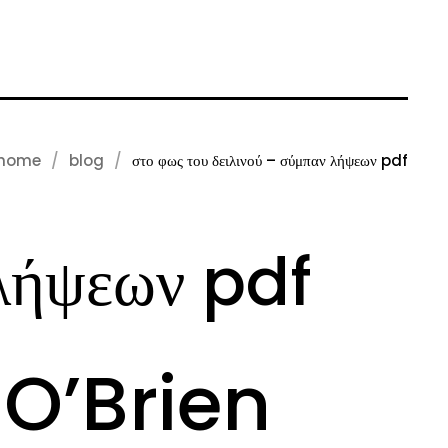
home
blog
στο φως του δειλινού – σύμπαν λήψεων pdf
 λήψεων pdf
 O’Brien