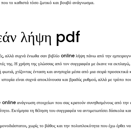
ι που το καθιστά τόσο ζωτικό και βουβό ανάγνωσμα.
άν λήψη pdf
ς, αλλά συχνά ένιωθα σαν βιβλίο online λήψη πάνω από την εμπειρογνω
τές της. Η χρήση της γλώσσας από τον συγγραφέα με έκανε να εκπλαγώ, 
ργή φωτιά, χτίζοντας ένταση και ανησυχία μέσα από μια σειρά προσεκτικ
 ιστορία είναι συχνά αποκλίνουσα και βραδύς ρυθμού, αλλά με τρόπο πο
 online ανάγνωση στοιχείων που σας κρατούν συνηθισμένους από την αρχ
ραίτητο. Εκτίμησα τη θέληση του συγγραφέα να αντιμετωπίσει δύσκολα κ
μονοδιάστατοι, χωρίς το βάθος και την πολυπλοκότητα που έχω έρθει να