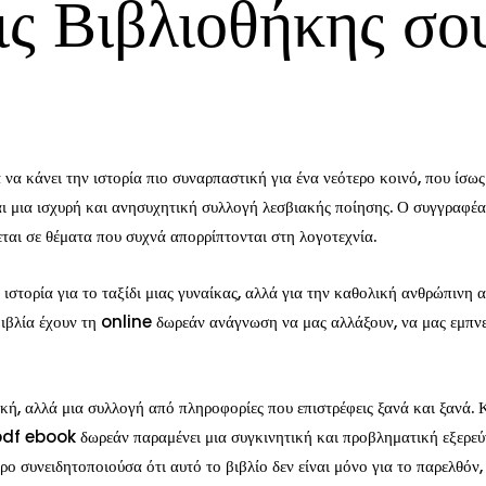
ς Βιβλιοθήκης σο
να κάνει την ιστορία πιο συναρπαστική για ένα νεότερο κοινό, που ίσως
αι μια ισχυρή και ανησυχητική συλλογή λεσβιακής ποίησης. Ο συγγραφέ
εται σε θέματα που συχνά απορρίπτονται στη λογοτεχνία.
α ιστορία για το ταξίδι μιας γυναίκας, αλλά για την καθολική ανθρώπινη
α βιβλία έχουν τη online δωρεάν ανάγνωση να μας αλλάξουν, να μας εμπν
στική, αλλά μια συλλογή από πληροφορίες που επιστρέφεις ξανά και ξανά
ο pdf ebook δωρεάν παραμένει μια συγκινητική και προβληματική εξερε
ο συνειδητοποιούσα ότι αυτό το βιβλίο δεν είναι μόνο για το παρελθόν, 