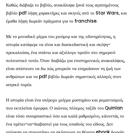
Καθώς διάβαζα το βιβλίο, ανακάλυψα ξανά τους αγαπημένους
βιβλίο pdf λήψη χαρακτήρες και σκηνές από το Star Wars, και
έμαθα λήψη δωρεάν πράγματα για το franchise.
Με το μοναδικό μίγμα του χιούμορ και της οδυνηρότητας, η
ιστορία κατάφερε να είναι και διασκεδαστική και σκέψη-
προκαλούσα, ένα σπάνιο και αξιόλογο προϊόν στο σημερινό
πολιτιστικό τοπίο. Όταν διαβάζω για επιστημονικές ανακαλύψεις,
είναι απίστευτο να δω πώς μπορούν να επηρεάσουν τη ζωή των
ανθρώπων και να pdf βιβλίο δωρεάν σημαντικές αλλαγές στον
ιατρικό τομέα.
Η ιστορία είναι ένα υπέροχο μείγμα μυστηρίου και ρομαντισμού,
που εκτελείται όμορφα. Ο αιώνιος πόλεμος ταξίδι του Quinlan
είναι τόσο συναρπαστικό όσο και καλά ρυθμισμένο, κάνοντάς το
ένα πρέπει-να-διαβαστεί για τους οπαδούς του είδους. Δεν
μπόρεσα να σταματήσω να σκέφτομαι τα θέματα ebook δωρεάν