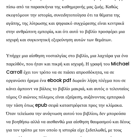
πίσω από τα παρασκήνια της καθημερινής μας ζωής. Καθώς
σκεφτόμουν την ιστορία, συνειδητοποίησα ότι τα θέματα της
αγάπης, της λύτρωσης και ψηφιακό συγχώρεσης είναι κεντρικά
στην ανθρώπινη εμπειρία, και ότι αυτό το βιβλίο προσφέρει μια
ισχυρή και συγκινητική εξερεύνηση αυτών των θεμάτων.
Υπήρχε μια αίσθηση νοσταλγίας στο βιβλίο, μια λαχτάρα για ένα
παρελθόν, που ήταν και πικρή και ισχυρή. Η γραφή του Michael
Carroll έχει τον τρόπο να σε πιάσει απροσδόκητα, να σε
οργανώσει ήρεμα ένα ebook pdf δωρεάν λήψη πλέγμα που σε
κάνει άμποιντ να βάλεις το βιβλίο μακριά, και αυτός ο τελευταίος
τόμος Ο αιώνιος πόλεμος είναι εξαίρεση, αυξάνοντας εμπειρικά
την τάση όπως epub σειρά καταστρέφεται προς την κλίμακα.
Όταν τελείωσα την ανάγνωση αυτού του βιβλίου, δεν μπορούσα
να βοηθήσω αλλά να αισθανθώ μια αίσθηση θαυμασμού και δέους
για τον τρόπο με τον οποίο η ιστορία είχε ξεδιπλωθεί, με τους