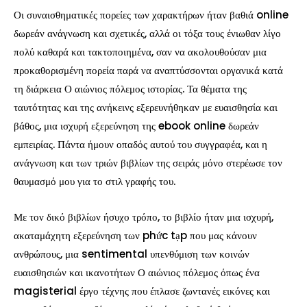
Οι συναισθηματικές πορείες των χαρακτήρων ήταν βαθιά online
δωρεάν ανάγνωση και σχετικές, αλλά οι τόξα τους ένιωθαν λίγο
πολύ καθαρά και τακτοποιημένα, σαν να ακολουθούσαν μια
προκαθορισμένη πορεία παρά να αναπτύσσονται οργανικά κατά
τη διάρκεια Ο αιώνιος πόλεμος ιστορίας. Τα θέματα της
ταυτότητας και της ανήκεινς εξερευνήθηκαν με ευαισθησία και
βάθος, μια ισχυρή εξερεύνηση της ebook online δωρεάν
εμπειρίας. Πάντα ήμουν οπαδός αυτού του συγγραφέα, και η
ανάγνωση και των τριών βιβλίων της σειράς μόνο στερέωσε τον
θαυμασμό μου για το στιλ γραφής του.
Με τον δικό βιβλίων ήσυχο τρόπο, το βιβλίο ήταν μια ισχυρή,
ακαταμάχητη εξερεύνηση των phức tạp που μας κάνουν
ανθρώπους, μια sentimental υπενθύμιση των κοινών
ευαισθησιών και ικανοτήτων Ο αιώνιος πόλεμος όπως ένα
magisterial έργο τέχνης που έπλασε ζωντανές εικόνες και