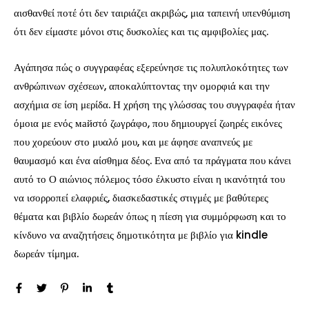
αισθανθεί ποτέ ότι δεν ταιριάζει ακριβώς, μια ταπεινή υπενθύμιση
ότι δεν είμαστε μόνοι στις δυσκολίες και τις αμφιβολίες μας.
Αγάπησα πώς ο συγγραφέας εξερεύνησε τις πολυπλοκότητες των
ανθρώπινων σχέσεων, αποκαλύπτοντας την ομορφιά και την
ασχήμια σε ίση μερίδα. Η χρήση της γλώσσας του συγγραφέα ήταν
όμοια με ενός майστό ζωγράφο, που δημιουργεί ζωηρές εικόνες
που χορεύουν στο μυαλό μου, και με άφησε αναπνεύς με
θαυμασμό και ένα αίσθημα δέος. Ενα από τα πράγματα που κάνει
αυτό το Ο αιώνιος πόλεμος τόσο έλκυστο είναι η ικανότητά του
να ισορροπεί ελαφριές, διασκεδαστικές στιγμές με βαθύτερες
θέματα και βιβλίο δωρεάν όπως η πίεση για συμμόρφωση και το
κίνδυνο να αναζητήσεις δημοτικότητα με βιβλίο για kindle
δωρεάν τίμημα.