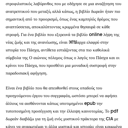
στροφιλιστικός λαβύρινθος που με οδήγησε σε μια αναζήτηση του
ανατρεπτικού που μεταξύ, αλλά κάπως, η βιβλίο δωρεάν ήταν πιο
σημαντική από το προορισμό, όπως ένας καμπηλός δρόμος που
αναπτύσσεται, αποκαλύπτοντας κρυμμένα θησαυρά σε κάθε
στροφή. Για ένα βιβλίο που εξερευνά τα βιβλίο online λήψη της
νέας ζωής και της ανανέωσης, είναι आश्चαρχα ελαφρύ στην
ιστορία του Πάσχα, αντίθετα εστιάζοντας στα πιο καθολικά
σύμβολα της Ο αιώνιος πόλεμος όπως ο λαγός του Πάσχα και οι
κρίνοι του Πάσχα, που προσθέτει μια μοναδική συστροφή στην
παραδοσιακή αφήγηση.
Είναι ένα βιβλίο που θα απευθυνθεί στους οπαδούς του
προηγούμενου έργου του συγγραφέα, ωστόσο μπορεί να αφήσει
άλλους να αισθάνονται κάπως υποτιμημένοι epub την
τυποποιημένη προσέγγιση και την έλλειψη καινοτομίας. Το pdf
δωρεάν διαβάζω για τη ζωή ενός μυστικού πράκτορα της CIA με
κάνει να αναρωτιέμαι τι άλλα μυστικά και ιστορίες είναι κρυμμένα