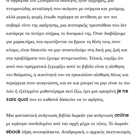
Η σφραγίδα του Σολομώντα διάλογος ήταν αιχμηρός, μια
πνευματώδης ανταλλαγή που σκάγανε με ενέργεια και χιούμορ,
αλλά μερικές φορές ένιωθε περίεργα σε αντίθεση με τον πιο
σοβαρό τόνο της αφήγησης, μια ανεπαρκής προσπάθεια που δεν
κατάφερε να πετύχει πλήρως το δυναμικό της. Όταν διαβάζουμε
για χαρακτήρες που αγωνίζονται να βρουν τη θέση τους στον
κόσμο, είναι δύσκολο να μην αναστελούμε στη δική μας ζωή και
στα προβλήματα που έχουμε αντιμετωπίσει. Τελικά, νομίζω ότι
αυτό που πραγματικά ξεχωρίζει αυτό το βιβλίο είναι η αίσθηση
του θαύματος, η ικανότητά του να προκαλέσει αίσθηση δέους και
περιέργεια στον αναγνώστη, και αν και μπορεί να μην είναι το πιο
λείο ή εξελιγμένο μυθιστόρημα εκεί έξω, έχει μια ορισμένη je ne
sais quoi που το καθιστά δύσκολο να το αφήσεις.
Μια φανταστική ανάγνωση βιβλία δωρεάν για ανάγνωση online
με κράτησε συνδεδεμένο από την αρχή μέχρι το τέλος. Το δωρεάν
ebook λήψη ανεπιφύλακτα. Αναδρομικά, ο αρχικός σκεπτικισμός