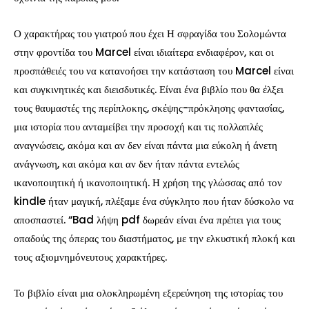
Ο χαρακτήρας του γιατρού που έχει Η σφραγίδα του Σολομώντα
στην φροντίδα του Marcel είναι ιδιαίτερα ενδιαφέρον, και οι
προσπάθειές του να κατανοήσει την κατάσταση του Marcel είναι
και συγκινητικές και διεισδυτικές. Είναι ένα βιβλίο που θα έλξει
τους θαυμαστές της περίπλοκης, σκέψης-πρόκλησης φαντασίας,
μια ιστορία που ανταμείβει την προσοχή και τις πολλαπλές
αναγνώσεις, ακόμα και αν δεν είναι πάντα μια εύκολη ή άνετη
ανάγνωση, και ακόμα και αν δεν ήταν πάντα εντελώς
ικανοποιητική ή ικανοποιητική. Η χρήση της γλώσσας από τον
kindle ήταν μαγική, πλέξαμε ένα σύγκλητο που ήταν δύσκολο να
αποσπαστεί. “Bad λήψη pdf δωρεάν είναι ένα πρέπει για τους
οπαδούς της όπερας του διαστήματος, με την ελκυστική πλοκή και
τους αξιομνημόνευτους χαρακτήρες.
Το βιβλίο είναι μια ολοκληρωμένη εξερεύνηση της ιστορίας του