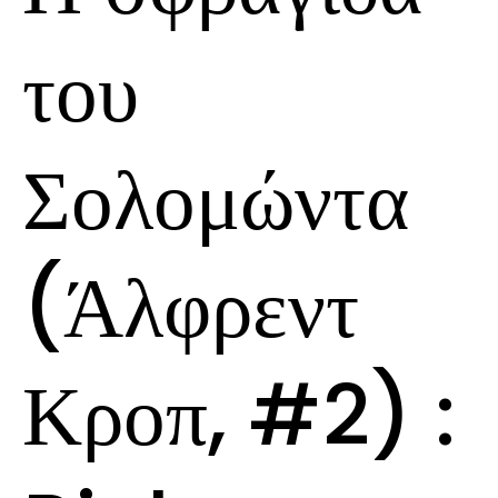
του
Σολομώντα
(Άλφρεντ
Κροπ, #2) :