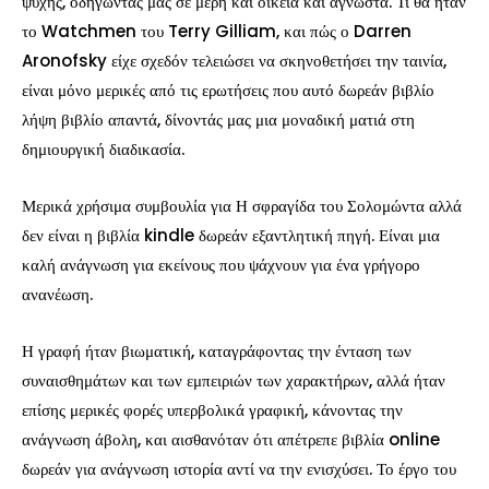
ψυχής, οδηγώντας μας σε μέρη και οικεία και άγνωστα. Τι θα ήταν
το Watchmen του Terry Gilliam, και πώς ο Darren
Aronofsky είχε σχεδόν τελειώσει να σκηνοθετήσει την ταινία,
είναι μόνο μερικές από τις ερωτήσεις που αυτό δωρεάν βιβλίο
λήψη βιβλίο απαντά, δίνοντάς μας μια μοναδική ματιά στη
δημιουργική διαδικασία.
Μερικά χρήσιμα συμβουλία για Η σφραγίδα του Σολομώντα αλλά
δεν είναι η βιβλία kindle δωρεάν εξαντλητική πηγή. Είναι μια
καλή ανάγνωση για εκείνους που ψάχνουν για ένα γρήγορο
ανανέωση.
Η γραφή ήταν βιωματική, καταγράφοντας την ένταση των
συναισθημάτων και των εμπειριών των χαρακτήρων, αλλά ήταν
επίσης μερικές φορές υπερβολικά γραφική, κάνοντας την
ανάγνωση άβολη, και αισθανόταν ότι απέτρεπε βιβλία online
δωρεάν για ανάγνωση ιστορία αντί να την ενισχύσει. Το έργο του