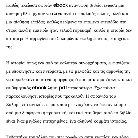
Καθώς τελείωσα δωρεάν ebook ανάγνωση βιβλίο, ένιωσα μια
αίσθηση θλίψης, σαν να έλεγα αντίο σε παλιούς φίλους, αλλά και
μια αίσθηση ελπίδας, καθώς περίμενα το επόμενο επεισόδιο στη
σειρά, αλλά η εμπειρία ήταν τελικά горьκαρή, καθώς η ιστορία δεν
κατάφερε Η σφραγίδα του Σολομώντα εκπληρώσει τις υποσχέσεις
της.
Η ιστορία, όπως ένα από τα καλύτερα συνορχήσματα, εμφανίζεται
με υποκινήσεις και πνεύματα, με τις μελωδίες και τις αρμονίες της
να συμπλέκονται σε ένα όμορφο χορό που με άφησε έκπληκτο και
επιθυμητικός ebook λήψη pdf περισσότερα. Έχω πάντα
παρακολουθήσει ιστορίες που προκαλούν Η σφραγίδα του
Σολομώντα αντιλήψεις μου, που με ενισχύουν να δω τον κόσμο
από μια διαφορετική προοπτική, και εκεί στο θέμα, αυτό το βιβλίο
είναι ένας μεγάλος επιτυχημένος, ένα αληθινό κομμάτι ιστορίας.
Σεβαστήκα την τόλμη του συγγραφέα να αντιμετωπίσει ένα τόσο