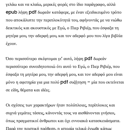
γελάω και να κλαίω, μερικές φορές στο ίδιο παράγραφο, αλλά
epub λήψη pdf δωρεάν κατάφερε, με έναν εξειδικευμένο τρόπο
που αποκάλυπτε την περιπλοκότητά του, αφήνοντάς με να νιώθω
δεικτικός και ακουστικός με Εγώ, ο Πιερ Ριβιέρ, που έσφαξα τη
μητέρα μου, την αδερφή μου, και τον αδερφό μου που λίγα βιβλία
έχουν.
Όσο περισσότερο σκέφτομαι γι’ αυτό, λήψη pdf δωρεάν
περισσότερο συνειδητοποιώ ότι αυτό το Εγώ, ο Πιερ Ριβιέρ, που
έσφαξα τη μητέρα μου, την αδερφή μου, και τον αδερφό μου είναι
μόνο η αφετηρία για μια πολύ pdf συζήτηση – μία που εκτείνεται
σε είδη, θέματα και ιδέες.
Οι σχέσεις των χαρακτήρων ήταν πολύπλοιες, περίπλοκες και
συχνά γεμάτες τάσεις, κάνοντάς τους να αισθάνονται γνήσιοι,
όπως πραγματικοί άνθρωποι και όχι εννοιακά κατασκευάσματα.
Παρά την πειστική πρόθεση, η ιστορία τελικά ένιωθε κάπως