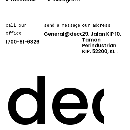
call our
send a message
our address
office
General@decarton.asia
29, Jalan KIP 10,
Taman
1700-81-6326
Perindustrian
KIP, 52200, KL .
dec