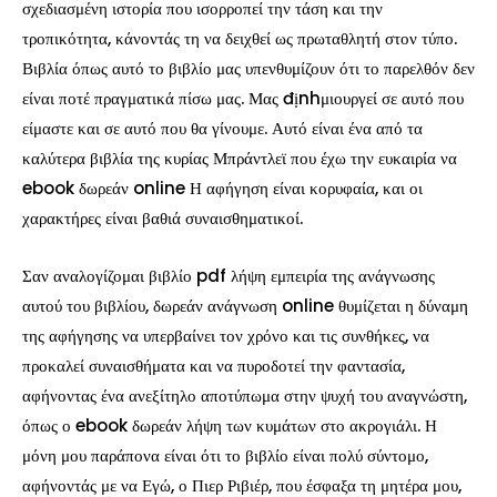
σχεδιασμένη ιστορία που ισορροπεί την τάση και την
τροπικότητα, κάνοντάς τη να δειχθεί ως πρωταθλητή στον τύπο.
Βιβλία όπως αυτό το βιβλίο μας υπενθυμίζουν ότι το παρελθόν δεν
είναι ποτέ πραγματικά πίσω μας. Μας địnhμιουργεί σε αυτό που
είμαστε και σε αυτό που θα γίνουμε. Αυτό είναι ένα από τα
καλύτερα βιβλία της κυρίας Μπράντλεϊ που έχω την ευκαιρία να
ebook δωρεάν online Η αφήγηση είναι κορυφαία, και οι
χαρακτήρες είναι βαθιά συναισθηματικοί.
Σαν αναλογίζομαι βιβλίο pdf λήψη εμπειρία της ανάγνωσης
αυτού του βιβλίου, δωρεάν ανάγνωση online θυμίζεται η δύναμη
της αφήγησης να υπερβαίνει τον χρόνο και τις συνθήκες, να
προκαλεί συναισθήματα και να πυροδοτεί την φαντασία,
αφήνοντας ένα ανεξίτηλο αποτύπωμα στην ψυχή του αναγνώστη,
όπως ο ebook δωρεάν λήψη των κυμάτων στο ακρογιάλι. Η
μόνη μου παράπονα είναι ότι το βιβλίο είναι πολύ σύντομο,
αφήνοντάς με να Εγώ, ο Πιερ Ριβιέρ, που έσφαξα τη μητέρα μου,