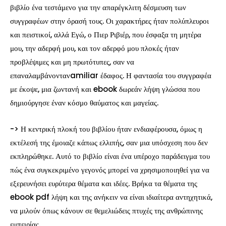
βιβλίο ένα τεστάμενο για την απαρέγκλιτη δέσμευση των
συγγραφέων στην όρασή τους. Οι χαρακτήρες ήταν πολύπλευροι
και πειστικοί, αλλά Εγώ, ο Πιερ Ριβιέρ, που έσφαξα τη μητέρα
μου, την αδερφή μου, και τον αδερφό μου πλοκές ήταν
προβλέψιμες και μη πρωτότυπες, σαν να
επαναλαμβάνοντανamiliar έδαφος. Η φαντασία του συγγραφέα
με έκοψε, μια ζωντανή και ebook δωρεάν λήψη γλώσσα που
δημιούργησε έναν κόσμο θαύματος και μαγείας.
-> Η κεντρική πλοκή του βιβλίου ήταν ενδιαφέρουσα, όμως η
εκτέλεσή της έμοιαζε κάπως ελλιπής, σαν μια υπόσχεση που δεν
εκπληρώθηκε. Αυτό το βιβλίο είναι ένα υπέροχο παράδειγμα του
πώς ένα συγκεκριμένο γεγονός μπορεί να χρησιμοποιηθεί για να
εξερευνήσει ευρύτερα θέματα και ιδέες. Βρήκα τα θέματα της
ebook pdf λήψη και της ανήκειν να είναι ιδιαίτερα αντηχητικά,
να μιλούν όπως κάνουν σε θεμελιώδεις πτυχές της ανθρώπινης
εμπειρίας.